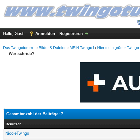
Hallo, Gast!
Anmelden
Registrieren
Das Twingoforum...
›
Bilder & Dateien
›
MEIN Twingo I
›
Hier mein grüner Twingo
Wer schrieb?
Gesamtanzahl der Beiträge: 7
Benutzer
NicoleTwingo