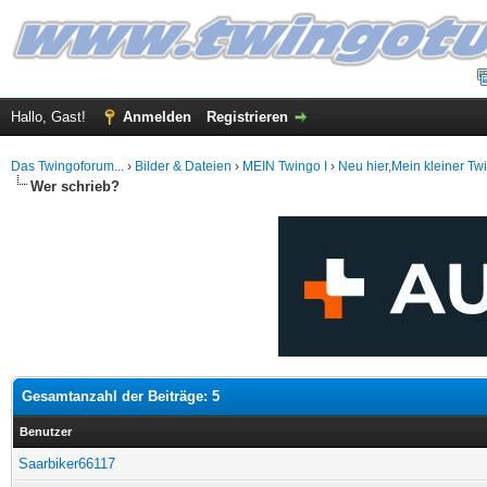
Hallo, Gast!
Anmelden
Registrieren
Das Twingoforum...
›
Bilder & Dateien
›
MEIN Twingo I
›
Neu hier,Mein kleiner Tw
Wer schrieb?
Gesamtanzahl der Beiträge: 5
Benutzer
Saarbiker66117