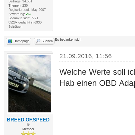
Beiträge: 34.551
Themen: 230
Registriert seit: May 2007
Bewertung:
262
Bedankte sich: 7771
8528x gedankt in 6930
Beiträgen
Es bedanken sich:
Homepage
Suchen
21.09.2016, 11:56
Welche Werte soll i
Hab einen OBD Adapt
BREED.OF.SPEED
Member