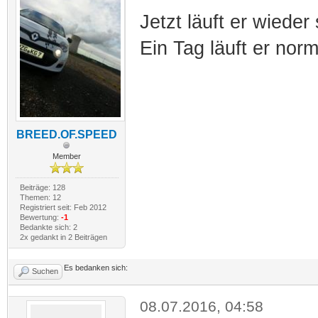
Jetzt läuft er wieder
Ein Tag läuft er norm
BREED.OF.SPEED
Member
Beiträge: 128
Themen: 12
Registriert seit: Feb 2012
Bewertung:
-1
Bedankte sich: 2
2x gedankt in 2 Beiträgen
Es bedanken sich:
Suchen
08.07.2016, 04:58