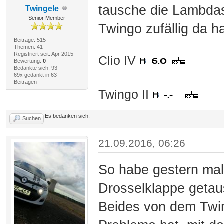
tausche die Lambda
Twingele
Senior Member
Twingo zufällig da ha
Beiträge: 515
Themen: 41
Registriert seit: Apr 2015
Clio IV
Bewertung:
0
Bedankte sich: 93
69x gedankt in 63
Beiträgen
Twingo II
Es bedanken sich:
Suchen
21.09.2016, 06:26
So habe gestern mal
Drosselklappe getau
Beides von dem Twing