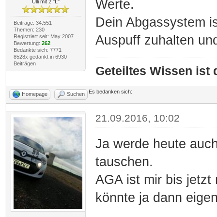
Werte.
Ulli mit 2 "L"
Dein Abgassystem is
Beiträge: 34.551
Themen: 230
Auspuff zuhalten un
Registriert seit: May 2007
Bewertung:
262
Bedankte sich: 7771
8528x gedankt in 6930
Beiträgen
Geteiltes Wissen ist
Es bedanken sich:
Homepage
Suchen
21.09.2016, 10:02
Ja werde heute auch
tauschen.
AGA ist mir bis jetzt
könnte ja dann eigen