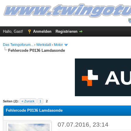
Hallo, Gast!
Anmelden
Registrieren
Das Twingoforum...
›
Werkstatt
›
Motor
Fehlercode P0136 Lamdasonde
 im Durchschnitt
Seiten (2):
« Zurück
1
2
Fehlercode P0136 Lamdasonde
07.07.2016, 23:14