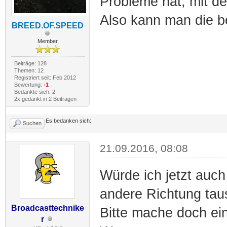
Probleme hat, mit de
Also kann man die be
BREED.OF.SPEED
Member
Beiträge: 128
Themen: 12
Registriert seit: Feb 2012
Bewertung:
-1
Bedankte sich: 2
2x gedankt in 2 Beiträgen
Es bedanken sich:
Suchen
21.09.2016, 08:08
Würde ich jetzt auch
andere Richtung tau
Broadcasttechnike
Bitte mache doch ei
r