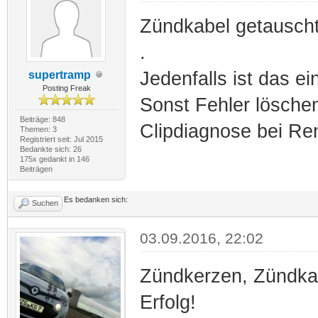
Zündkabel getauscht
.
Jedenfalls ist das e
supertramp
Posting Freak
Sonst Fehler löschen
Beiträge: 848
Clipdiagnose bei Ren
Themen: 3
Registriert seit: Jul 2015
Bedankte sich: 26
175x gedankt in 146
Beiträgen
Es bedanken sich:
Suchen
03.09.2016, 22:02
Zündkerzen, Zündkab
Erfolg!