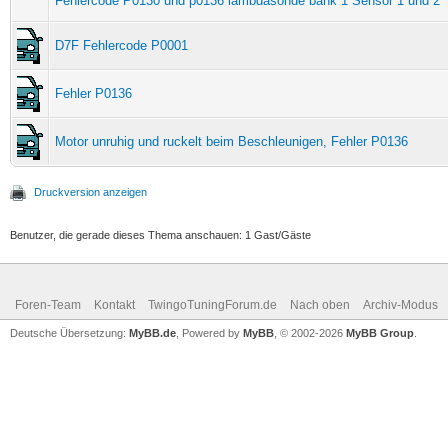
Fehlercode P0130 und p0136 lambdasonde bank 1 Sensor 1 und 2
D7F Fehlercode P0001
Fehler P0136
Motor unruhig und ruckelt beim Beschleunigen, Fehler P0136
Druckversion anzeigen
Benutzer, die gerade dieses Thema anschauen: 1 Gast/Gäste
Foren-Team
Kontakt
TwingoTuningForum.de
Nach oben
Archiv-Modus
Deutsche Übersetzung:
MyBB.de
, Powered by
MyBB
, © 2002-2026
MyBB Group
.