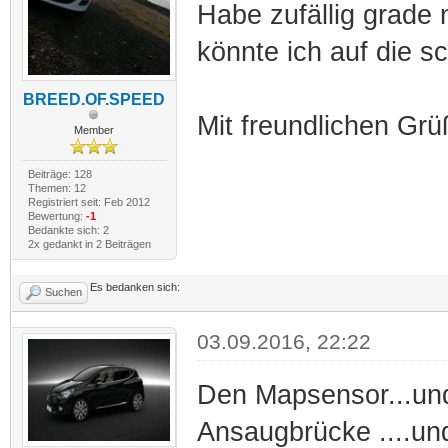
Habe zufällig grade 
könnte ich auf die s
BREED.OF.SPEED
Mit freundlichen Gr
Member
Beiträge: 128
Themen: 12
Registriert seit: Feb 2012
Bewertung:
-1
Bedankte sich: 2
2x gedankt in 2 Beiträgen
Es bedanken sich:
Suchen
03.09.2016, 22:22
Den Mapsensor...und
Ansaugbrücke ....un