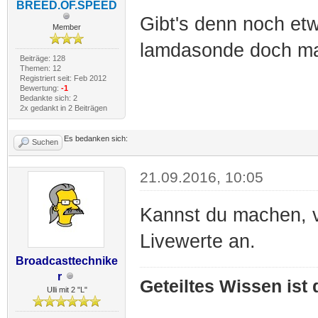
BREED.OF.SPEED
Gibt's denn noch et
Member
lamdasonde doch ma
Beiträge: 128
Themen: 12
Registriert seit: Feb 2012
Bewertung:
-1
Bedankte sich: 2
2x gedankt in 2 Beiträgen
Es bedanken sich:
Suchen
21.09.2016, 10:05
Kannst du machen, v
Livewerte an.
Broadcasttechnike
r
Geteiltes Wissen ist
Ulli mit 2 "L"