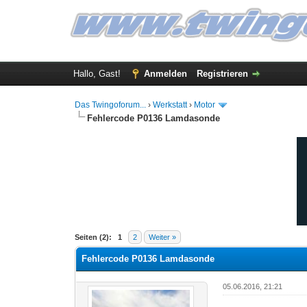
Hallo, Gast!
Anmelden
Registrieren
Das Twingoforum...
›
Werkstatt
›
Motor
Fehlercode P0136 Lamdasonde
0 Bewertung(en) - 0 im Durchschnitt
1
2
3
4
5
Seiten (2):
1
2
Weiter »
Fehlercode P0136 Lamdasonde
05.06.2016, 21:21