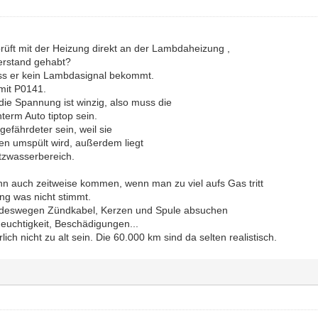
rüft mit der Heizung direkt an der Lambdaheizung ,
erstand gehabt?
ss er kein Lambdasignal bekommt.
mit P0141.
die Spannung ist winzig, also muss die
term Auto tiptop sein.
efährdeter sein, weil sie
en umspült wird, außerdem liegt
itzwasserbereich.
nn auch zeitweise kommen, wenn man zu viel aufs Gas tritt
ng was nicht stimmt.
er deswegen Zündkabel, Kerzen und Spule absuchen
euchtigkeit, Beschädigungen...
ich nicht zu alt sein. Die 60.000 km sind da selten realistisch.