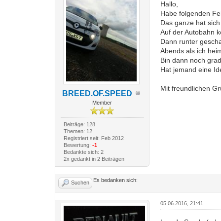
Hallo,
Habe folgenden Fe
Das ganze hat sich
Auf der Autobahn k
Dann runter geschal
Abends als ich heim
Bin dann noch grad
Hat jemand eine Id
Mit freundlichen G
BREED.OF.SPEED
Member
Beiträge: 128
Themen: 12
Registriert seit: Feb 2012
Bewertung:
-1
Bedankte sich: 2
2x gedankt in 2 Beiträgen
Es bedanken sich:
Suchen
05.06.2016, 21:41