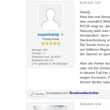
06.06.2016, 13:57
Howdy
Hast das mal überp
also unendlich Wid
P0136 zeigt an, da
Heizung wäre was 
supertramp
Verständlich, denn 
Posting Freak
Steckverbindung un
Die Sonde muss ja g
von kälteren Abgas
Beiträge: 848
Themen: 3
der Stecker im Spr
Registriert seit: Jul 2015
Bedankte sich: 26
Aber der Fehler ka
175x gedankt in 146 Beiträgen
oder mit der Zündu
In diesem Fall hi
wegen Korrosion, F
Kerzen dürfen natürl
Broadcasttechniker
Es bedanken sich:
Suchen
06.06.2016, 22:06