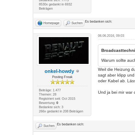
8530x gedankt in 6932
Beiträgen
Es bedanken sich:
Homepage
Suchen
06.06.2016, 09:03
Broadcasttechni
Warum sollte auc
Weil die Heizung d
onkel-howdy
sagt aber klipp un
Posting Freak
oder Kabel ab. Läs
Beiträge: 1.477
Und ja bei mir war 
Themen: 28
Registriert seit: Oct 2015
Bewertung:
0
Bedankte sich: 3
266x gedankt in 208 Beiträgen
Es bedanken sich:
Suchen