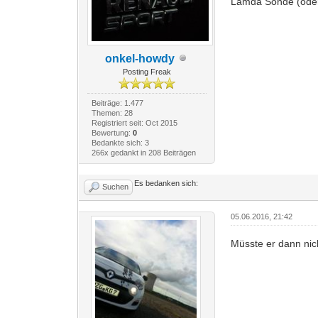
Lamda Sonde (oder 
onkel-howdy
Posting Freak
Beiträge: 1.477
Themen: 28
Registriert seit: Oct 2015
Bewertung:
0
Bedankte sich: 3
266x gedankt in 208 Beiträgen
Es bedanken sich:
Suchen
05.06.2016, 21:42
Müsste er dann nich