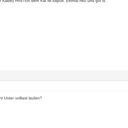
Kabel) HINTER dem Kat ist kaputt. Einmal neu und gut is.
t Unter volllast laufen?