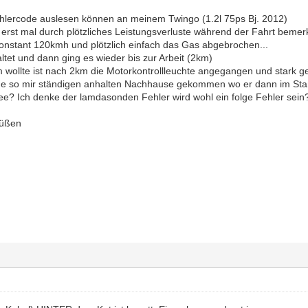
hlercode auslesen können an meinem Twingo (1.2l 75ps Bj. 2012)
 erst mal durch plötzliches Leistungsverluste während der Fahrt bemer
onstant 120kmh und plötzlich einfach das Gas abgebrochen...
tet und dann ging es wieder bis zur Arbeit (2km)
 wollte ist nach 2km die Motorkontrollleuchte angegangen und stark ger
e so mir ständigen anhalten Nachhause gekommen wo er dann im Stan
ee? Ich denke der lamdasonden Fehler wird wohl ein folge Fehler sein? 
rüßen