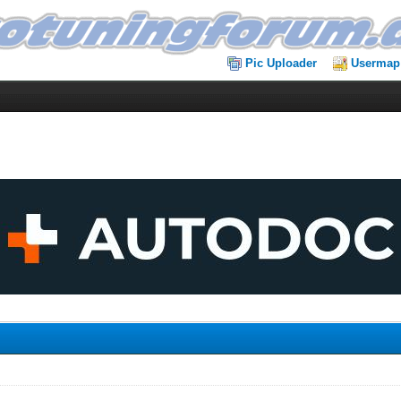
Pic Uploader
Usermap