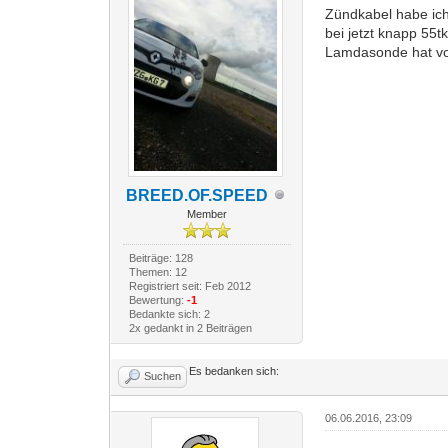
Zündkabel habe ich
bei jetzt knapp 55t
Lamdasonde hat vom 
BREED.OF.SPEED
Member
Beiträge: 128
Themen: 12
Registriert seit: Feb 2012
Bewertung:
-1
Bedankte sich: 2
2x gedankt in 2 Beiträgen
Es bedanken sich:
Suchen
06.06.2016, 23:09