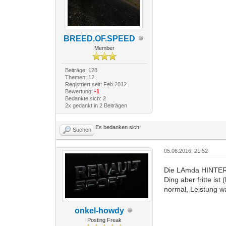
BREED.OF.SPEED
Member
Beiträge: 128
Themen: 12
Registriert seit: Feb 2012
Bewertung:
-1
Bedankte sich: 2
2x gedankt in 2 Beiträgen
Es bedanken sich:
Suchen
05.06.2016, 21:52
Die LAmda HINTERM 
Ding aber fritte is
normal, Leistung w
onkel-howdy
Posting Freak