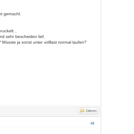
kt gemacht.
uckelt...
d sehr bescheiden lief.
Müsste ja sonst unter volllast normal laufen?
Zitieren
#2