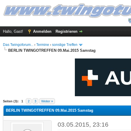
Hallo, Gast!
Anmelden
Registrieren
Das Twingoforum...
›
Termine
›
sonstige Treffen
BERLIN TWINGOTREFFEN 09.Mai.2015 Samstag
 im Durchschnitt
Seiten (3):
1
2
3
Weiter »
BERLIN TWINGOTREFFEN 09.Mai.2015 Samstag
03.05.2015, 23:16