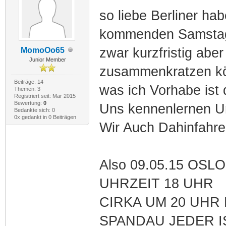
so liebe Berliner ha
kommenden Samstag E
zwar kurzfristig abe
MomoOo65
Junior Member
zusammenkratzen k
Beiträge: 14
was ich Vorhabe ist 
Themen: 3
Registriert seit: Mar 2015
Bewertung:
0
Uns kennenlernen U
Bedankte sich: 0
0x gedankt in 0 Beiträgen
Wir Auch Dahinfahren
Also 09.05.15 OS
UHRZEIT 18 UHR
CIRKA UM 20 UHR
SPANDAU JEDER I