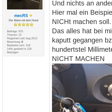
Und nichts an ande
Hier mal ein Beisp
mecRS
NICHt machen soll.
Der Mann mit dem Hund
Das alles hat bei mi
Beiträge: 970
Themen: 15
kaputt gegangen bzw
Registriert seit: Aug 2013
Bewertung:
0
Bedankte sich: 318
hundertstel Millimet
149x gedankt in 128
Beiträgen
NICHT MACHEN