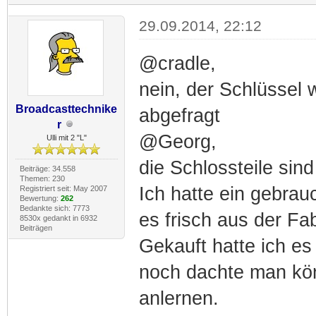
29.09.2014, 22:12
@cradle,
nein, der Schlüssel 
Broadcasttechnike
abgefragt
r
@Georg,
Ulli mit 2 "L"
die Schlossteile sind
Beiträge: 34.558
Themen: 230
Ich hatte ein gebrau
Registriert seit: May 2007
Bewertung:
262
Bedankte sich: 7773
es frisch aus der Fab
8530x gedankt in 6932
Beiträgen
Gekauft hatte ich es
noch dachte man kö
anlernen.