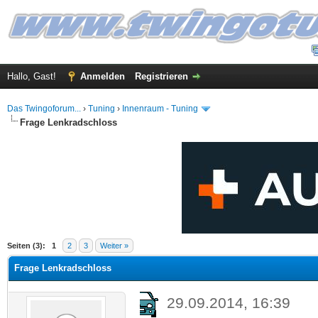
Hallo, Gast!
Anmelden
Registrieren
Das Twingoforum...
›
Tuning
›
Innenraum - Tuning
Frage Lenkradschloss
 im Durchschnitt
Seiten (3):
1
2
3
Weiter »
Frage Lenkradschloss
29.09.2014, 16:39