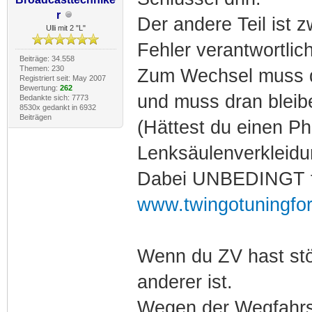
r
Der andere Teil ist 
Ulli mit 2 "L"
Fehler verantwortlich
Beiträge: 34.558
Themen: 230
Zum Wechsel muss d
Registriert seit: May 2007
Bewertung:
262
und muss dran bleib
Bedankte sich: 7773
8530x gedankt in 6932
Beiträgen
(Hättest du einen P
Lenksäulenverkleidu
Dabei UNBEDINGT f
www.twingotuningfor
Wenn du ZV hast stör
anderer ist.
Wegen der Wegfahrs