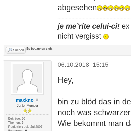
abgesehen
je me`rite celui-ci!
ex 
nicht vergisst
Es bedanken sich:
Suchen
06.10.2018, 15:15
Hey,
bin zu blöd das in d
maxkno
Junior Member
noch was schwarzer 
Beiträge: 30
Wie bekommt man da
Themen: 9
Registriert seit: Jul 2007
Bewertung:
0