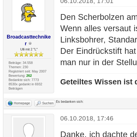
06.10.2018, 17:01
Den Scherbolzen am 
Wenn alles versaut 
Broadcasttechnike
Linksbohrer, Standa
r
Der Eindrückstift ha
Ulli mit 2 "L"
man nur in der Stellu
Beiträge: 34.558
Themen: 230
Registriert seit: May 2007
Bewertung:
262
Geteiltes Wissen ist
Bedankte sich: 7773
8530x gedankt in 6932
Beiträgen
Es bedanken sich:
Homepage
Suchen
06.10.2018, 17:46
Danke, ich dachte de