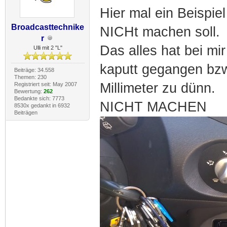
Hier mal ein Beispi
Broadcasttechnike
NICHt machen soll.
r
Das alles hat bei mir
Ulli mit 2 "L"
kaputt gegangen bzw.
Beiträge: 34.558
Themen: 230
Millimeter zu dünn.
Registriert seit: May 2007
Bewertung:
262
Bedankte sich: 7773
NICHT MACHEN
8530x gedankt in 6932
Beiträgen