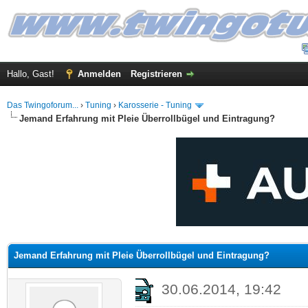
Hallo, Gast!
Anmelden
Registrieren
Das Twingoforum...
›
Tuning
›
Karosserie - Tuning
Jemand Erfahrung mit Pleie Überrollbügel und Eintragung?
 im Durchschnitt
Jemand Erfahrung mit Pleie Überrollbügel und Eintragung?
30.06.2014, 19:42