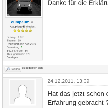
Danke für die Erklä
eumpeum
Autopflege-Enthusiast
Beiträge: 1.810
Themen: 59
Registriert seit: Aug 2010
Bewertung:
5
Bedankte sich: 86
169x gedankt in 120
Beiträgen
Es bedanken sich:
Suchen
24.12.2011, 13:09
Hat das jetzt schon 
Erfahrung gebracht 