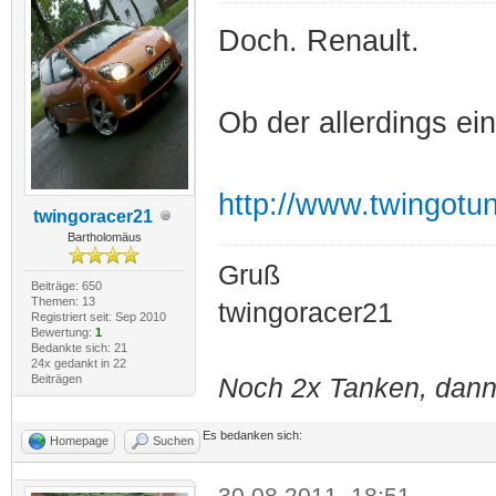
Doch. Renault.
Ob der allerdings ei
http://www.twingotun
twingoracer21
Bartholomäus
Gruß
Beiträge: 650
Themen: 13
twingoracer21
Registriert seit: Sep 2010
Bewertung:
1
Bedankte sich: 21
24x gedankt in 22
Beiträgen
Noch 2x Tanken, dann
Es bedanken sich:
Homepage
Suchen
30.08.2011, 18:51