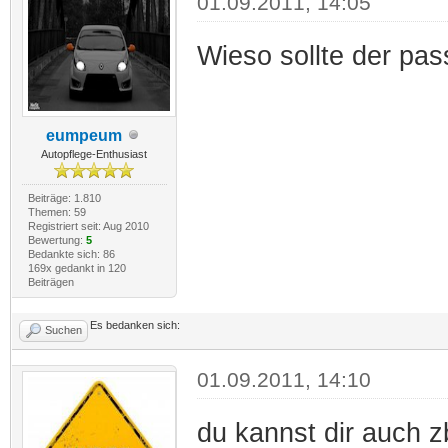
01.09.2011, 14:05
Wieso sollte der pa
eumpeum
Autopflege-Enthusiast
Beiträge: 1.810
Themen: 59
Registriert seit: Aug 2010
Bewertung:
5
Bedankte sich: 86
169x gedankt in 120
Beiträgen
Es bedanken sich:
Suchen
01.09.2011, 14:10
du kannst dir auch z