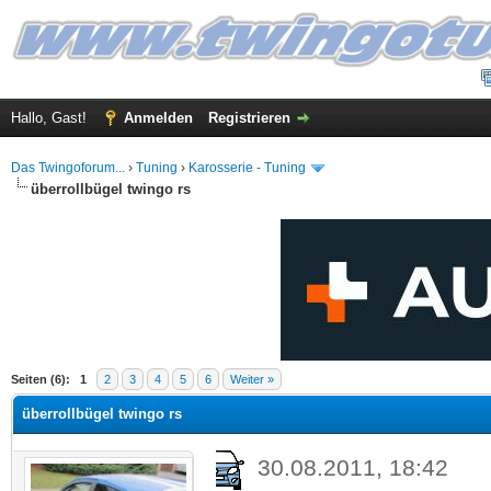
Hallo, Gast!
Anmelden
Registrieren
Das Twingoforum...
›
Tuning
›
Karosserie - Tuning
überrollbügel twingo rs
 im Durchschnitt
Seiten (6):
1
2
3
4
5
6
Weiter »
überrollbügel twingo rs
30.08.2011, 18:42