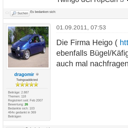
Es bedanken sich:
Suchen
01.09.2011, 07:53
Die Firma Heigo (
ht
ebenfalls Bügel/Käf
auch mal nachfragen
dragomir
Twingoaddicted
Beiträge: 2.887
Themen: 118
Registriert seit: Feb 2007
Bewertung:
26
Bedankte sich: 103
464x gedankt in 369
Beiträgen