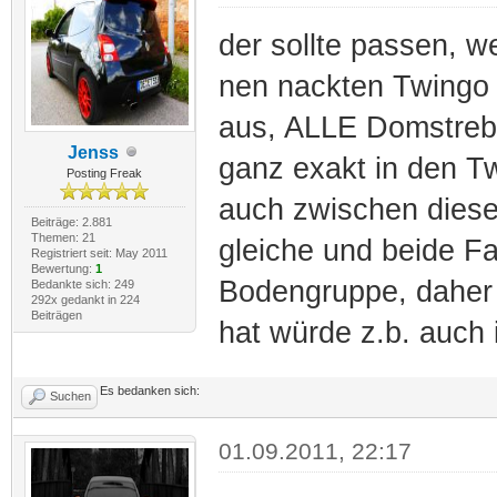
der sollte passen, 
nen nackten Twingo s
aus, ALLE Domstrebe
Jenss
ganz exakt in den T
Posting Freak
auch zwischen diese
Beiträge: 2.881
Themen: 21
gleiche und beide F
Registriert seit: May 2011
Bewertung:
1
Bodengruppe, daher 
Bedankte sich: 249
292x gedankt in 224
Beiträgen
hat würde z.b. auch
Es bedanken sich:
Suchen
01.09.2011, 22:17