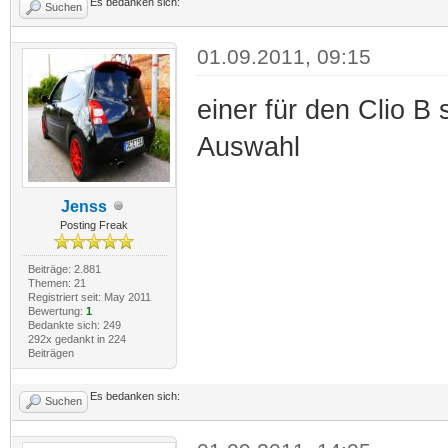
Es bedanken sich:
Suchen
01.09.2011, 09:15
einer für den Clio B
Auswahl
Jenss
Posting Freak
Beiträge: 2.881
Themen: 21
Registriert seit: May 2011
Bewertung:
1
Bedankte sich: 249
292x gedankt in 224
Beiträgen
Es bedanken sich:
Suchen