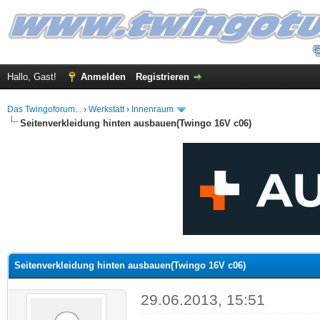
Hallo, Gast!
Anmelden
Registrieren
Das Twingoforum...
›
Werkstatt
›
Innenraum
Seitenverkleidung hinten ausbauen(Twingo 16V c06)
 im Durchschnitt
Seitenverkleidung hinten ausbauen(Twingo 16V c06)
29.06.2013, 15:51