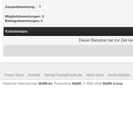
0
Gesamtbewertung:
Mitgliedsbewertungen: 0
Beitragsbewertungen: 0
Kommentare
Dieser Benutzer hat zur Zeit k
Foren-Team
Kontakt
TwingoTuningForum.de
Nach oben
Archiv-Modus
Deutsche Übersetzung:
MyBB.de
, Powered by
MyBB
, © 2002-2026
MyBB Group
.