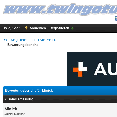
Hallo, Gast!
Anmelden
Registrieren
Das Twingoforum...
›
Profil von Minick
Bewertungsbericht
Bewertungsbericht für Minick
Zusammenfassung
Minick
(Junior Member)