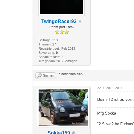
TwingoRacer92
RennSport Freak
Beiträge: 213
Themen: 27
Registriert seit: Feb 2013
Bewertung:
0
Bedankte sich: 7
10x gedankt in 8 Beiträgen
Es bedanken sich:
Suchen
22.06.2013, 20:05
Beim T2 ist es vorn
Mfg Sokka
"2 Slow 2 be Furious
Sokka159