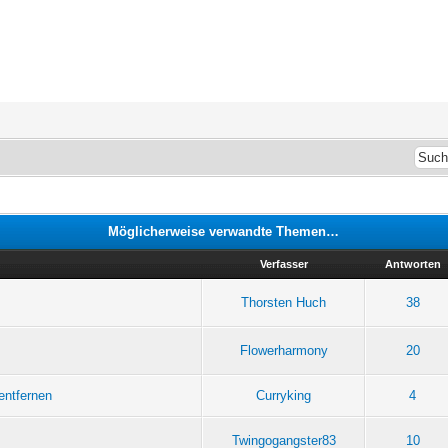
Möglicherweise verwandte Themen…
Verfasser
Antworten
Thorsten Huch
38
Flowerharmony
20
entfernen
Curryking
4
Twingogangster83
10