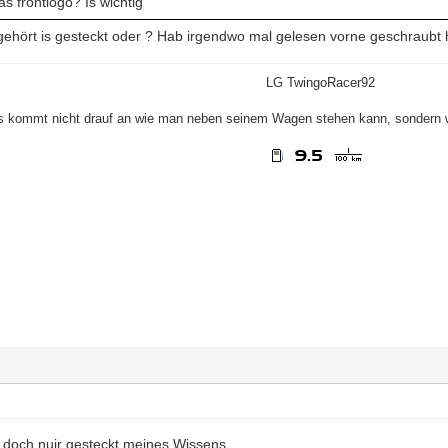
s frontlogo? Is wichtig
ehört is gesteckt oder ? Hab irgendwo mal gelesen vorne geschraubt 
LG TwingoRacer92
s kommt nicht drauf an wie man neben seinem Wagen stehen kann, sondern 
 doch nuir gesteckt meines Wissens...