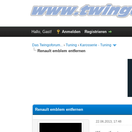
Hallo, Gast!
Anmelden
Registrieren
Das Twingoforum...
›
Tuning
›
Karosserie - Tuning
Renault emblem entfernen
0 Bewertung(en) - 0 im Durchschnitt
1
2
3
4
5
Renault emblem entfernen
22.06.2013, 17:48