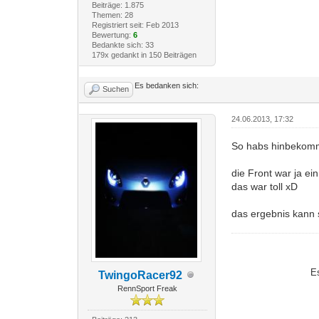
Beiträge: 1.875
Themen: 28
Registriert seit: Feb 2013
Bewertung:
6
Bedankte sich: 33
179x gedankt in 150 Beiträgen
Es bedanken sich:
Suchen
24.06.2013, 17:32
So habs hinbekom
die Front war ja e
das war toll xD
das ergebnis kann s
E
TwingoRacer92
RennSport Freak