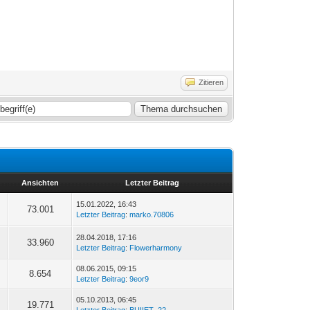
Zitieren
Ansichten
Letzter Beitrag
15.01.2022, 16:43
73.001
Letzter Beitrag
:
marko.70806
28.04.2018, 17:16
33.960
Letzter Beitrag
:
Flowerharmony
08.06.2015, 09:15
8.654
Letzter Beitrag
:
9eor9
05.10.2013, 06:45
19.771
Letzter Beitrag
:
BUIIET_22