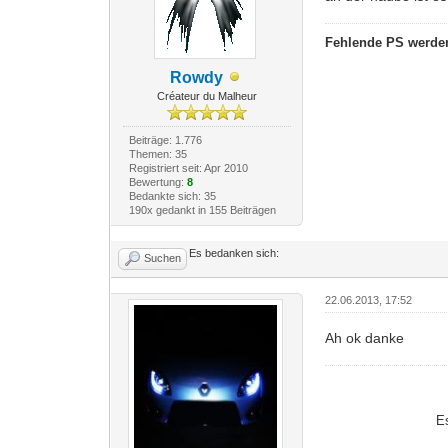
Fehlende PS werden
Rowdy
Créateur du Malheur
Beiträge: 1.776
Themen: 35
Registriert seit: Apr 2010
Bewertung:
8
Bedankte sich: 35
190x gedankt in 155 Beiträgen
Es bedanken sich:
Suchen
22.06.2013, 17:52
Ah ok danke
E