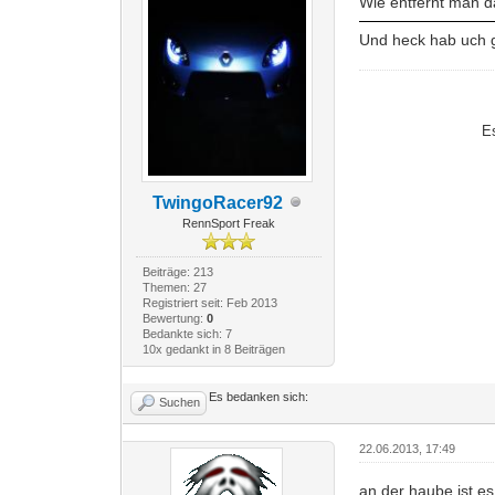
Wie entfernt man da
Und heck hab uch g
E
TwingoRacer92
RennSport Freak
Beiträge: 213
Themen: 27
Registriert seit: Feb 2013
Bewertung:
0
Bedankte sich: 7
10x gedankt in 8 Beiträgen
Es bedanken sich:
Suchen
22.06.2013, 17:49
an der haube ist es