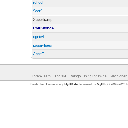
rohoel
9eor9
Supertramp
RölliWohde
ogniwT
passivhaus
AnneT
Foren-Team
Kontakt
TwingoTuningForum.de
Nach oben
Deutsche Übersetzung:
MyBB.de
, Powered by
MyBB
, © 2002-2026