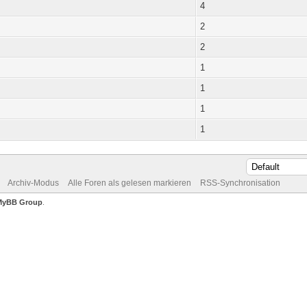
4
2
2
1
1
1
1
Archiv-Modus
Alle Foren als gelesen markieren
RSS-Synchronisation
MyBB Group
.