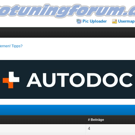
Pic Uploader
Usermap
fernen! Tipps?
# Beiträge
4