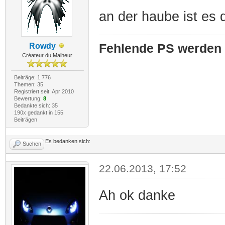
an der haube ist es 
Rowdy
Fehlende PS werden 
Créateur du Malheur
Beiträge: 1.776
Themen: 35
Registriert seit: Apr 2010
Bewertung:
8
Bedankte sich: 35
190x gedankt in 155
Beiträgen
Es bedanken sich:
Suchen
22.06.2013, 17:52
Ah ok danke