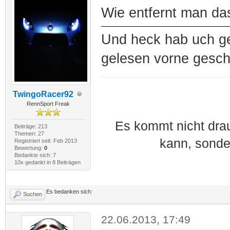
Wie entfernt man das
Und heck hab uch ge
gelesen vorne gesch
TwingoRacer92
RennSport Freak
Es kommt nicht dra
Beiträge: 213
Themen: 27
kann, sonde
Registriert seit: Feb 2013
Bewertung:
0
Bedankte sich: 7
10x gedankt in 8 Beiträgen
Es bedanken sich:
Suchen
22.06.2013, 17:49