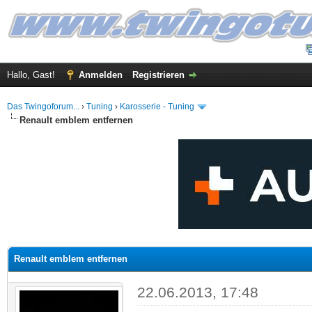
Hallo, Gast!
Anmelden
Registrieren
Das Twingoforum...
›
Tuning
›
Karosserie - Tuning
Renault emblem entfernen
 im Durchschnitt
Renault emblem entfernen
22.06.2013, 17:48