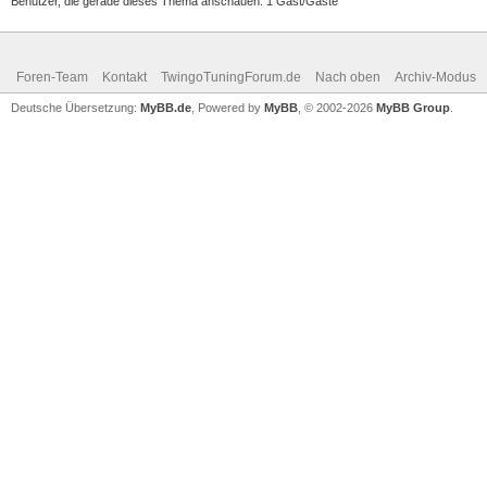
Benutzer, die gerade dieses Thema anschauen: 1 Gast/Gäste
Foren-Team
Kontakt
TwingoTuningForum.de
Nach oben
Archiv-Modus
Deutsche Übersetzung:
MyBB.de
, Powered by
MyBB
, © 2002-2026
MyBB Group
.