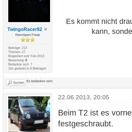
Es kommt nicht dra
TwingoRacer92
kann, sonde
RennSport Freak
Beiträge: 213
Themen: 27
Registriert seit: Feb 2013
Bewertung:
0
Bedankte sich: 7
10x gedankt in 8 Beiträgen
Es bedanken sich:
Suchen
22.06.2013, 20:05
Beim T2 ist es vorne
festgeschraubt.