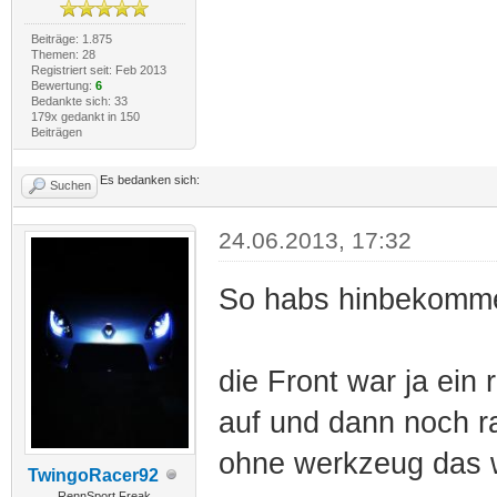
Beiträge: 1.875
Themen: 28
Registriert seit: Feb 2013
Bewertung:
6
Bedankte sich: 33
179x gedankt in 150
Beiträgen
Es bedanken sich:
Suchen
24.06.2013, 17:32
So habs hinbekomme
die Front war ja ein
auf und dann noch ra
ohne werkzeug das w
TwingoRacer92
RennSport Freak