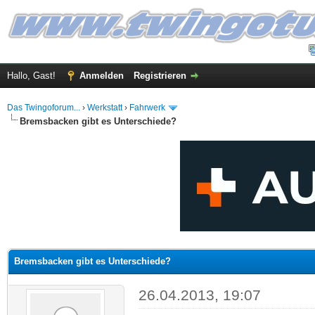
Hallo, Gast!
Anmelden
Registrieren
Das Twingoforum...
›
Werkstatt
›
Fahrwerk
Bremsbacken gibt es Unterschiede?
 im Durchschnitt
Bremsbacken gibt es Unterschiede?
26.04.2013, 19:07