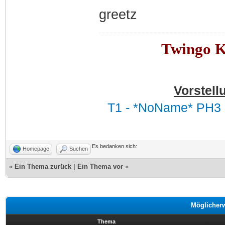
greetz
Twingo Ka
Vorstell
T1 - *NoName* PH3 
Es bedanken sich:
Homepage
Suchen
«
Ein Thema zurück
|
Ein Thema vor
»
Möglicher
Thema