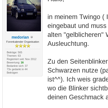
in meinem Twingo ( I
eingebaut und muss s
alten "gelblicheren"
medorian
Ausleuchtung.
Forenkalender Organisation
Beiträge: 565
Themen: 63
Registriert seit: Nov 2012
Zu den Seitenblinker
Bewertung:
16
Bedankte sich: 37
Schwarzen nutze (pa
73x gedankt in 44
Beiträgen
ist^^). Ich weis gra
wo die Blinker sicht
deinen Geschmack 