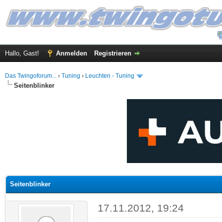
Hallo, Gast!
Anmelden
Registrieren
Das Twingoforum...
›
Tuning
›
Leuchten - Tuning
Seitenblinker
 im Durchschnitt
Seitenblinker
17.11.2012, 19:24