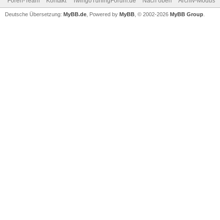
Foren-Team
Kontakt
TwingoTuningForum.de
Nach oben
Archiv-Modus
Deutsche Übersetzung:
MyBB.de
, Powered by
MyBB
, © 2002-2026
MyBB Group
.