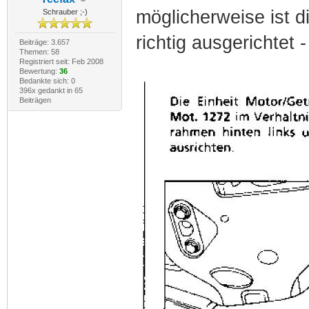
möglicherweise ist d
Schrauber ;-)
richtig ausgerichtet -
Beiträge: 3.657
Themen: 58
Registriert seit: Feb 2008
Bewertung:
36
Bedankte sich: 0
396x gedankt in 65
Beiträgen