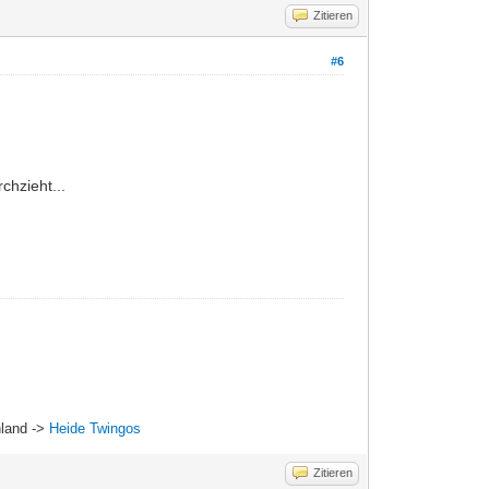
Zitieren
#6
hzieht...
hland ->
Heide Twingos
Zitieren