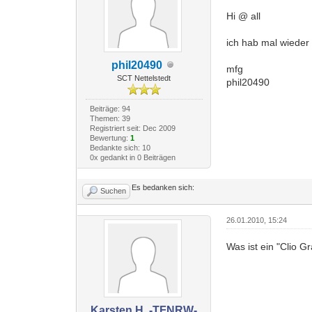
Hi @ all
ich hab mal wieder
phil20490
mfg
SCT Nettelstedt
phil20490
Beiträge: 94
Themen: 39
Registriert seit: Dec 2009
Bewertung:
1
Bedankte sich: 10
0x gedankt in 0 Beiträgen
Es bedanken sich:
Suchen
26.01.2010, 15:24
Was ist ein "Clio G
Karsten H. -TFNRW-