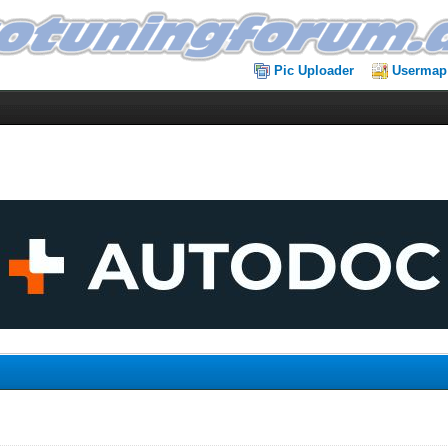
Pic Uploader
Usermap