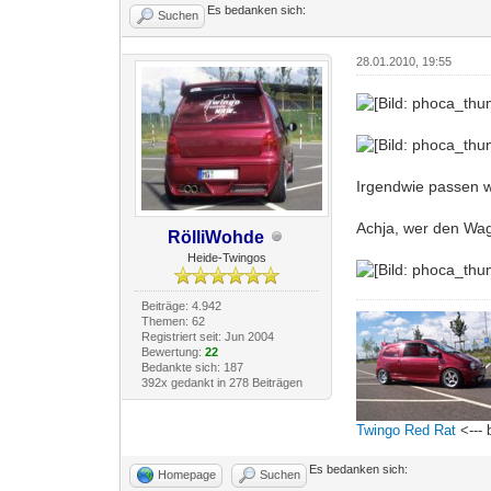
Es bedanken sich:
Suchen
28.01.2010, 19:55
Irgendwie passen w
Achja, wer den Wage
RölliWohde
Heide-Twingos
Beiträge: 4.942
Themen: 62
Registriert seit: Jun 2004
Bewertung:
22
Bedankte sich: 187
392x gedankt in 278 Beiträgen
Twingo Red Rat
<--- 
Es bedanken sich:
Homepage
Suchen