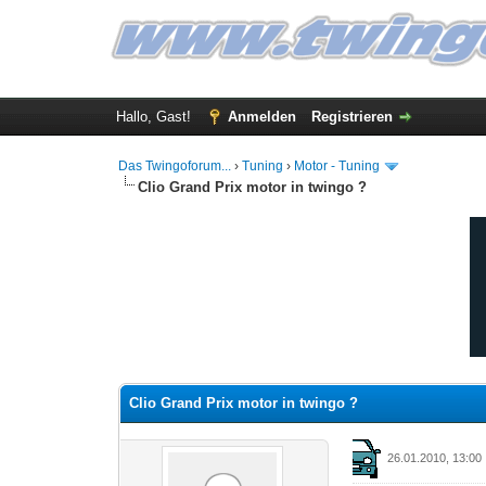
Hallo, Gast!
Anmelden
Registrieren
Das Twingoforum...
›
Tuning
›
Motor - Tuning
Clio Grand Prix motor in twingo ?
0 Bewertung(en) - 0 im Durchschnitt
1
2
3
4
5
Clio Grand Prix motor in twingo ?
26.01.2010, 13:00