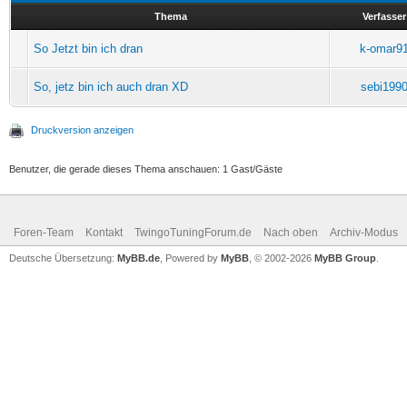
Thema
Verfasser
So Jetzt bin ich dran
k-omar9
So, jetz bin ich auch dran XD
sebi199
Druckversion anzeigen
Benutzer, die gerade dieses Thema anschauen: 1 Gast/Gäste
Foren-Team
Kontakt
TwingoTuningForum.de
Nach oben
Archiv-Modus
Deutsche Übersetzung:
MyBB.de
, Powered by
MyBB
, © 2002-2026
MyBB Group
.