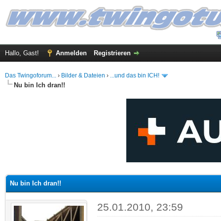
Hallo, Gast!
Anmelden
Registrieren
Das Twingoforum...
›
Bilder & Dateien
›
...und das bin ICH!
Nu bin Ich dran!!
 im Durchschnitt
Nu bin Ich dran!!
25.01.2010, 23:59