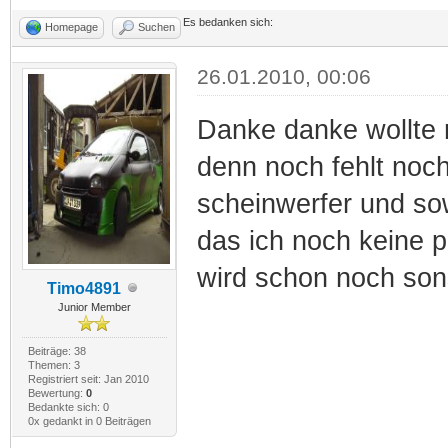
Es bedanken sich:
Homepage
Suchen
26.01.2010, 00:06
Danke danke wollte 
denn noch fehlt noch 
scheinwerfer und so
das ich noch keine 
wird schon noch sons
Timo4891
Junior Member
Beiträge: 38
Themen: 3
Registriert seit: Jan 2010
Bewertung:
0
Bedankte sich: 0
0x gedankt in 0 Beiträgen