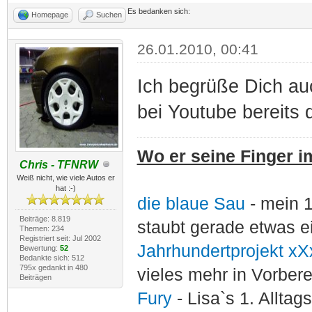
Es bedanken sich:
Homepage
Suchen
26.01.2010, 00:41
Ich begrüße Dich auc
bei Youtube bereits 
Wo er seine Finger im
Chris - TFNRW
Weiß nicht, wie viele Autos er
hat :-)
die blaue Sau
- mein 
Beiträge: 8.819
staubt gerade etwas e
Themen: 234
Registriert seit: Jul 2002
Jahrhundertprojekt xX
Bewertung:
52
Bedankte sich: 512
795x gedankt in 480
vieles mehr in Vorber
Beiträgen
Fury
- Lisa`s 1. Allta