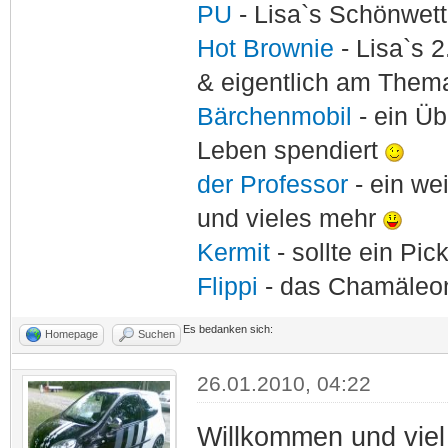
PU
- Lisa`s Schönwet
Hot Brownie
- Lisa`s 2
& eigentlich am Thema
Bärchenmobil
- ein Ü
Leben spendiert
der Professor
- ein w
und vieles mehr
Kermit
- sollte ein Pi
Flippi
- das Chamäle
Es bedanken sich:
Homepage
Suchen
26.01.2010, 04:22
Willkommen und vie