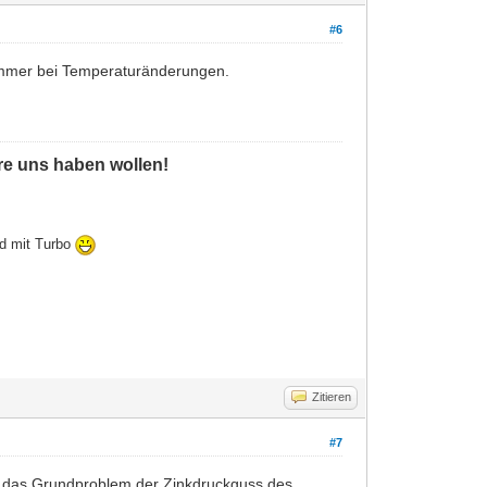
#6
 ja immer bei Temperaturänderungen.
ere uns haben wollen!
ld mit Turbo
Zitieren
#7
ass das Grundproblem der Zinkdruckguss des