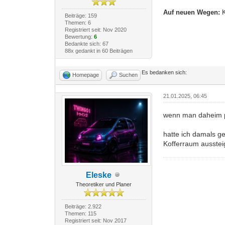
Auf neuen Wegen:
K
Beiträge: 159
Themen: 6
Registriert seit: Nov 2020
Bewertung:
6
Bedankte sich: 67
88x gedankt in 60 Beiträgen
Es bedanken sich:
Homepage
Suchen
21.01.2025, 06:45
wenn man daheim p
hatte ich damals g
Kofferraum ausstei
Eleske
Theoretiker und Planer
Beiträge: 2.922
Themen: 115
Registriert seit: Nov 2017