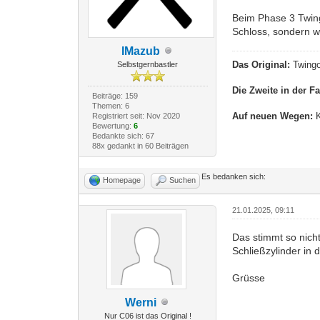
Beim Phase 3 Twing
Schloss, sondern wi
IMazub
Das Original:
Twingo
Selbstgernbastler
Die Zweite in der Fa
Beiträge: 159
Themen: 6
Auf neuen Wegen:
K
Registriert seit: Nov 2020
Bewertung:
6
Bedankte sich: 67
88x gedankt in 60 Beiträgen
Es bedanken sich:
Homepage
Suchen
21.01.2025, 09:11
Das stimmt so nich
Schließzylinder in 
Grüsse
Werni
Nur C06 ist das Original !