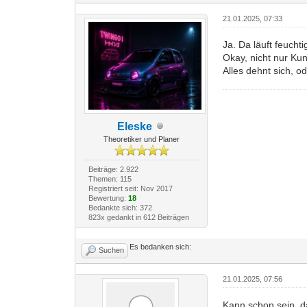
21.01.2025, 07:33
Ja. Da läuft feucht
Okay, nicht nur Kun
Alles dehnt sich, o
Eleske
Theoretiker und Planer
Beiträge: 2.922
Themen: 115
Registriert seit: Nov 2017
Bewertung:
18
Bedankte sich: 372
823x gedankt in 612 Beiträgen
Es bedanken sich:
Suchen
21.01.2025, 07:56
Kann schon sein, d