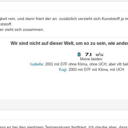
igkeit rein, und dann friert der an. zusätzlich verzieht sich Kunststoff
ststoff.
der zieht sich zusammen.
Wir sind nicht auf dieser Welt, um so zu sein, wie and
Meine beiden:
Isabella
: 2001 mit D7F ohne Klima, ohne UCH, aber vllt ba
Kogi
: 2003 mit D7F mit Klima, mit UCH
ass es bei den niedrigen Temperaturen festfriert. Ich glaube aber, d