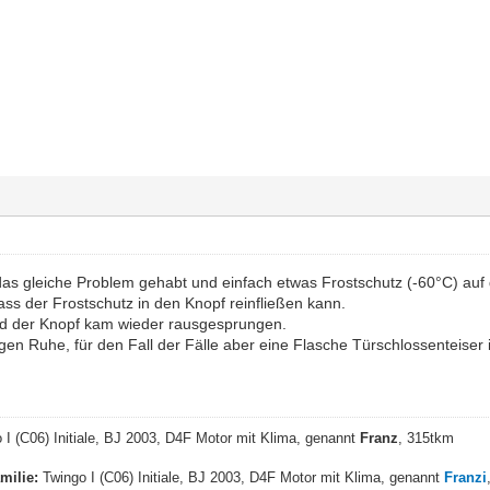
das gleiche Problem gehabt und einfach etwas Frostschutz (-60°C) au
dass der Frostschutz in den Knopf reinfließen kann.
nd der Knopf kam wieder rausgesprungen.
agen Ruhe, für den Fall der Fälle aber eine Flasche Türschlossenteise
 I (C06) Initiale, BJ 2003, D4F Motor mit Klima, genannt
Franz
, 315tkm
milie:
Twingo I (C06) Initiale, BJ 2003, D4F Motor mit Klima, genannt
Franzi