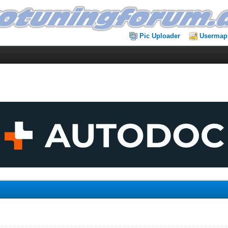
Pic Uploader
Usermap