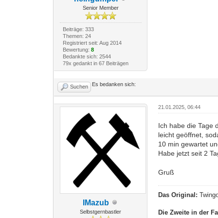
Senior Member
Beiträge: 333
Themen: 24
Registriert seit: Aug 2014
Bewertung:
8
Bedankte sich: 2544
79x gedankt in 67 Beiträgen
Es bedanken sich:
Suchen
21.01.2025, 06:44
Ich habe die Tage 
leicht geöffnet, so
10 min gewartet u
Habe jetzt seit 2 T
Gruß
Das Original:
Twingo
IMazub
Die Zweite in der Fa
Selbstgernbastler