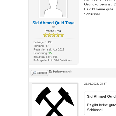
Grundkörpers ist. 
Es gibt keine gute
Schlüssel...
Sid Ahmed Quid Taya
Posting Freak
Beiträge: 1.138
Themen: 49
Registriert seit: Apr 2012
Bewertung:
15
Bedankte sich: 666
544x gedankt in 374 Beiträgen
Es bedanken sich:
Suchen
21.01.2025, 08:37
Sid Ahmed Quid 
Es gibt keine gu
Schlüssel...