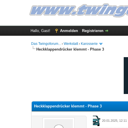
Hallo, Gast!
Anmelden
Registrieren
Das Twingoforum...
›
Werkstatt
›
Karosserie
Heckklappendrücker klemmt - Phase 3
0 Bewertung(en) - 0 im Durchschnitt
1
2
3
4
5
Heckklappendrücker klemmt - Phase 3
20.01.2025, 12:11