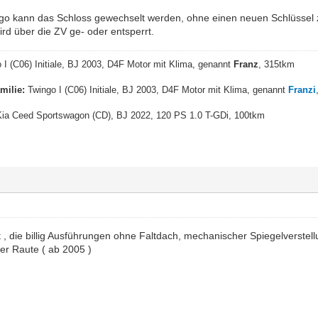
o kann das Schloss gewechselt werden, ohne einen neuen Schlüssel zu
rd über die ZV ge- oder entsperrt.
 I (C06) Initiale, BJ 2003, D4F Motor mit Klima, genannt
Franz
, 315tkm
milie:
Twingo I (C06) Initiale, BJ 2003, D4F Motor mit Klima, genannt
Franzi
ia Ceed Sportswagon (CD), BJ 2022, 120 PS 1.0 T-GDi, 100tkm
t , die billig Ausführungen ohne Faltdach, mechanischer Spiegelverste
der Raute ( ab 2005 )