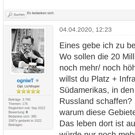
Es bedanken sich:
Suchen
04.04.2020, 12:23
Eines gebe ich zu b
Wo sollen die 20 Mil
noch mehr/ noch höh
willst du Platz + Inf
ogniwT
Dipl. Lichthuper
Südamerikas, in den
Russland schaffen? 
Beiträge: 3.760
Themen: 176
Registriert seit: Sep 2012
warum diese Gebiete 
Bewertung:
8
Bedankte sich: 385
1587x gedankt in 1022
Das leben dort ist a
Beiträgen
würde nur noch mehr