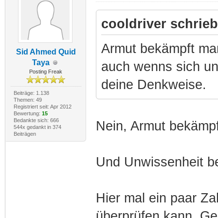
cooldriver schrieb
Armut bekämpft man
Sid Ahmed Quid
Taya
auch wenns sich une
Posting Freak
deine Denkweise.
Beiträge: 1.138
Themen: 49
Registriert seit: Apr 2012
Bewertung:
15
Bedankte sich: 666
Nein, Armut bekämpf
544x gedankt in 374
Beiträgen
Und Unwissenheit b
Hier mal ein paar Za
überprüfen kann. Ge