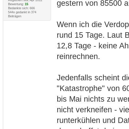
Registriert seit: Apr 2012
gestern von 85500 
Bewertung:
15
Bedankte sich: 666
544x gedankt in 374
Beiträgen
Wenn ich die Verdop
rund 15 Tage. Laut 
12,8 Tage - keine Ah
reinrechnen.
Jedenfalls scheint d
"Katastrophe" von 60
bis Mai nichts zu we
nicht verkneifen - vi
runterkühlen und Dat