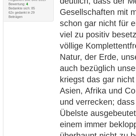
deutlich, dass der M
Bewertung:
4
Bedankte sich: 85
Gesellschaften mit m
62x gedankt in 29
Beiträgen
schon gar nicht für ei
viel zu positiv beset
völlige Komplettentf
Natur, der Erde, un
auch bezüglich unse
kriegst das gar nicht 
Asien, Afrika und Co
und verrecken; dass
Übelste ausgebeutet w
einem immer beklopp
überhaupt nicht zu be