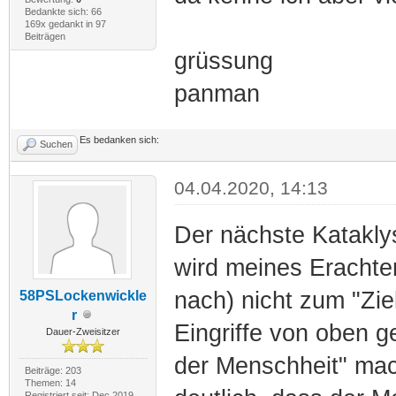
Bedankte sich: 66
169x gedankt in 97
Beiträgen
grüssung
panman
Es bedanken sich:
Suchen
04.04.2020, 14:13
Der nächste Katakly
wird meines Erachte
nach) nicht zum "Zie
58PSLockenwickle
r
Eingriffe von oben 
Dauer-Zweisitzer
der Menschheit" mach
Beiträge: 203
Themen: 14
Registriert seit: Dec 2019