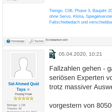
Twingo, C06, Phase 3, Baujahr 2
ohne Servo, Klima, Spiegelverstel
Faltschiebedach und verschiebba
Es bedanken sich:
Homepage
Suchen
05.04.2020, 10:21
Fallzahlen gehen - 
seriösen Experten v
Sid Ahmed Quid
trotz massiver Auswe
Taya
Posting Freak
vorgestern von 8050
Beiträge: 1.138
Themen: 49