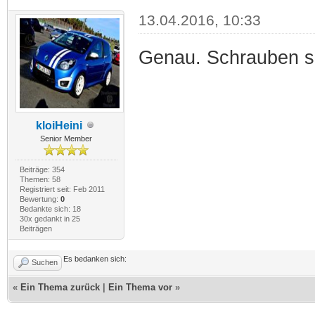
13.04.2016, 10:33
Genau. Schrauben si
kloiHeini
Senior Member
Beiträge: 354
Themen: 58
Registriert seit: Feb 2011
Bewertung:
0
Bedankte sich: 18
30x gedankt in 25
Beiträgen
Es bedanken sich:
Suchen
«
Ein Thema zurück
|
Ein Thema vor
»