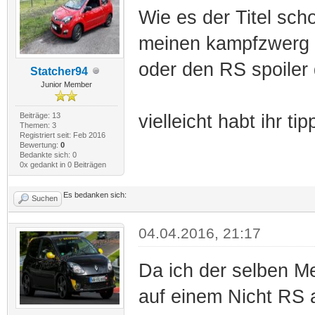
Wie es der Titel sch
meinen kampfzwerg n
oder den RS spoiler 
Statcher94
Junior Member
Beiträge: 13
vielleicht habt ihr t
Themen: 3
Registriert seit: Feb 2016
Bewertung:
0
Bedankte sich: 0
0x gedankt in 0 Beiträgen
Es bedanken sich:
Suchen
04.04.2016, 21:17
Da ich der selben Me
auf einem Nicht RS a