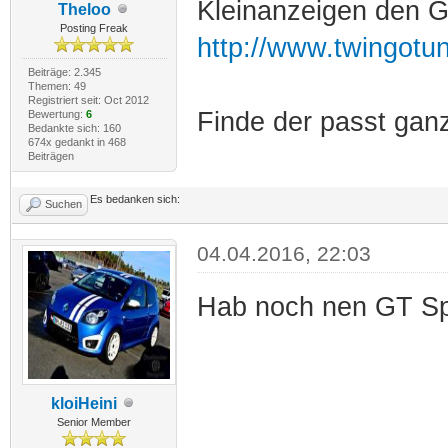
Kleinanzeigen den G
Theloo
Posting Freak
http://www.twingotu
Beiträge: 2.345
Themen: 49
Registriert seit: Oct 2012
Finde der passt ganz 
Bewertung:
6
Bedankte sich: 160
674x gedankt in 468
Beiträgen
Es bedanken sich:
Suchen
04.04.2016, 22:03
Hab noch nen GT Spoi
kloiHeini
Senior Member