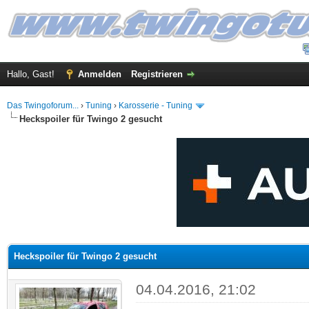
Hallo, Gast!
Anmelden
Registrieren
Das Twingoforum...
›
Tuning
›
Karosserie - Tuning
Heckspoiler für Twingo 2 gesucht
 im Durchschnitt
Heckspoiler für Twingo 2 gesucht
04.04.2016, 21:02