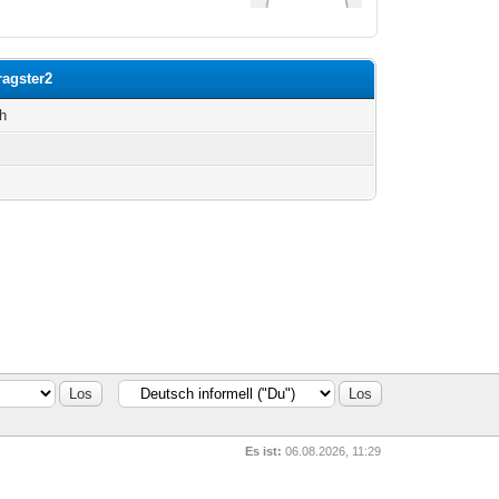
ragster2
h
g
Es ist:
06.08.2026, 11:29