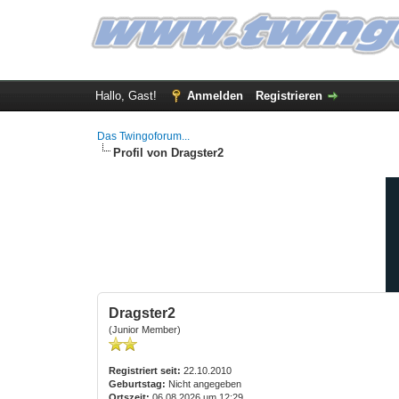
Hallo, Gast!
Anmelden
Registrieren
Das Twingoforum...
Profil von Dragster2
Dragster2
(Junior Member)
Registriert seit:
22.10.2010
Geburtstag:
Nicht angegeben
Ortszeit:
06.08.2026 um 12:29