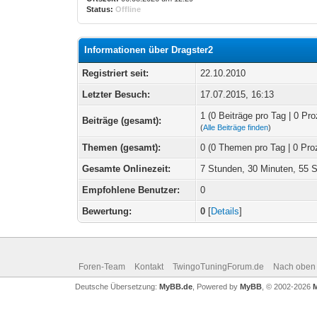
Status:
Offline
Informationen über Dragster2
Registriert seit:
22.10.2010
Letzter Besuch:
17.07.2015, 16:13
1 (0 Beiträge pro Tag | 0 Pro
Beiträge (gesamt):
(
Alle Beiträge finden
)
Themen (gesamt):
0 (0 Themen pro Tag | 0 Pro
Gesamte Onlinezeit:
7 Stunden, 30 Minuten, 55 
Empfohlene Benutzer:
0
Bewertung:
0
[
Details
]
Foren-Team
Kontakt
TwingoTuningForum.de
Nach oben
Deutsche Übersetzung:
MyBB.de
, Powered by
MyBB
, © 2002-2026