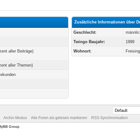
Zusätzliche Informationen über D
Geschlecht:
männlic
Twingo Baujahr:
1999
zent aller Beiträge)
Wohnort:
Freisin
zent aller Themen)
Sekunden
Archiv-Modus
Alle Foren als gelesen markieren
RSS-Synchronisation
MyBB Group
.