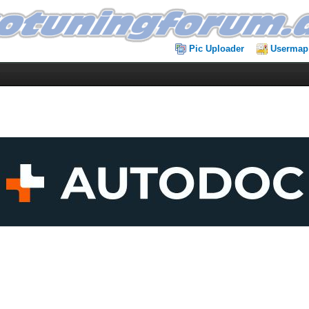
Pic Uploader
Usermap