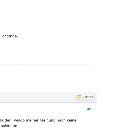
ichtringe....
Zitieren
#2
r, da der Twingo meiner Meinung nach keine
erschieden.