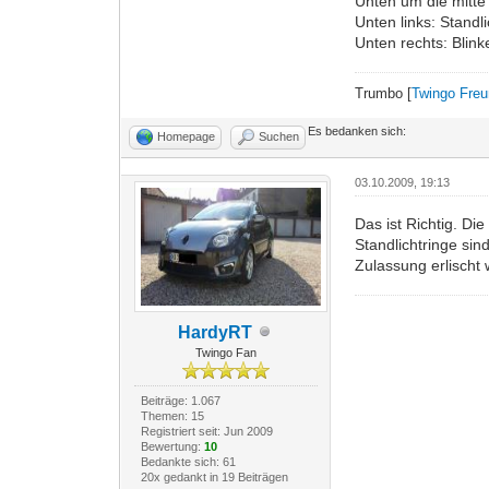
Unten um die mitte 
Unten links: Standl
Unten rechts: Blink
Trumbo [
Twingo Fre
Es bedanken sich:
Homepage
Suchen
03.10.2009, 19:13
Das ist Richtig. Di
Standlichtringe sin
Zulassung erlischt
HardyRT
Twingo Fan
Beiträge: 1.067
Themen: 15
Registriert seit: Jun 2009
Bewertung:
10
Bedankte sich: 61
20x gedankt in 19 Beiträgen