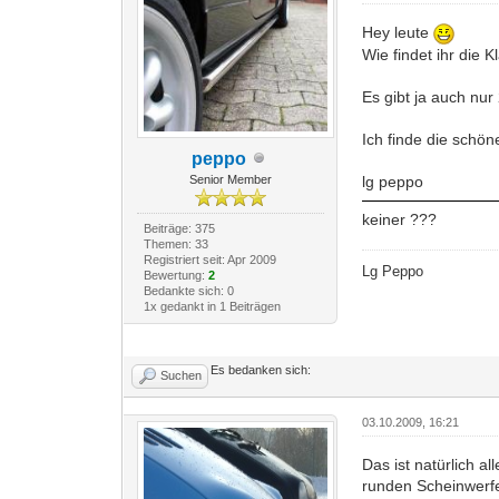
Hey leute
Wie findet ihr die
Es gibt ja auch nu
Ich finde die schön
peppo
lg peppo
Senior Member
keiner ???
Beiträge: 375
Themen: 33
Registriert seit: Apr 2009
Lg Peppo
Bewertung:
2
Bedankte sich: 0
1x gedankt in 1 Beiträgen
Es bedanken sich:
Suchen
03.10.2009, 16:21
Das ist natürlich 
runden Scheinwerfer