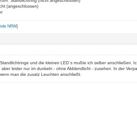
rum: Standlichtring (nicht angeschlossen)
icht (angeschlossen)
er
unde NRW
]
e Standlichtringe und die kleinen LED`s mußte ich selber anschließen. I
d aber leider nur im dunkeln - ohne Abblendlicht - zusehen. In der Ver
 wenn man die zusatz Leuchten anschließt.