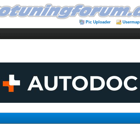
Pic Uploader
Usermap