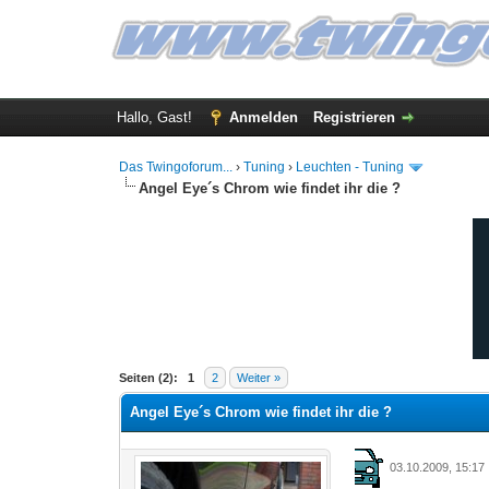
Hallo, Gast!
Anmelden
Registrieren
Das Twingoforum...
›
Tuning
›
Leuchten - Tuning
Angel Eye´s Chrom wie findet ihr die ?
0 Bewertung(en) - 0 im Durchschnitt
1
2
3
4
5
Seiten (2):
1
2
Weiter »
Angel Eye´s Chrom wie findet ihr die ?
03.10.2009, 15:17