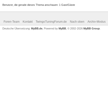
Benutzer, die gerade dieses Thema anschauen: 1 Gast/Gäste
Foren-Team
Kontakt
TwingoTuningForum.de
Nach oben
Archiv-Modus
Deutsche Übersetzung:
MyBB.de
, Powered by
MyBB
, © 2002-2026
MyBB Group
.