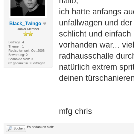
hallo,
ich hatte anfangs a
unfallwagen und der
Black_Twingo
Junior Member
schlicht und einfac
Beiträge: 4
vorhanden war... vie
Themen: 1
Registriert seit: Oct 2008
radhausschalle durch
Bewertung:
0
Bedankte sich: 0
0x gedankt in 0 Beiträgen
natürlich extrem spr
deinen türschaniere
mfg chris
Es bedanken sich:
Suchen