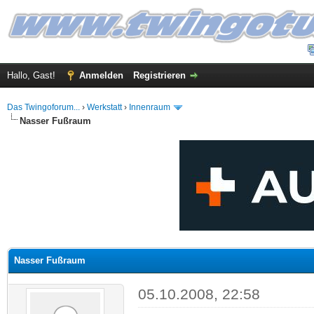
Hallo, Gast!
Anmelden
Registrieren
Das Twingoforum...
›
Werkstatt
›
Innenraum
Nasser Fußraum
 im Durchschnitt
Nasser Fußraum
05.10.2008, 22:58