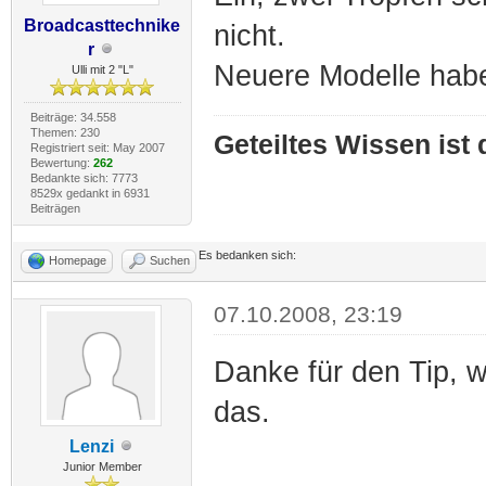
Broadcasttechnike
nicht.
r
Neuere Modelle hab
Ulli mit 2 "L"
Beiträge: 34.558
Themen: 230
Geteiltes Wissen ist
Registriert seit: May 2007
Bewertung:
262
Bedankte sich: 7773
8529x gedankt in 6931
Beiträgen
Es bedanken sich:
Homepage
Suchen
07.10.2008, 23:19
Danke für den Tip, w
das.
Lenzi
Junior Member