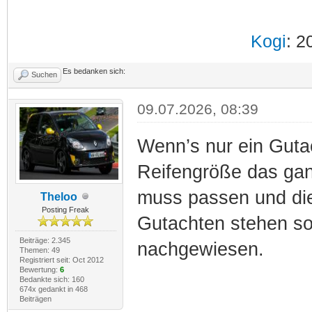
Kogi
: 2
Es bedanken sich:
Suchen
09.07.2026, 08:39
Wenn’s nur ein Gutac
Reifengröße das gan
muss passen und die
Theloo
Posting Freak
Gutachten stehen son
Beiträge: 2.345
nachgewiesen.
Themen: 49
Registriert seit: Oct 2012
Bewertung:
6
Bedankte sich: 160
674x gedankt in 468
Beiträgen