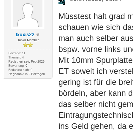
Müsstest halt grad m
schauen wie sich da
lxuxis22
man auch selber ausp
Junior Member
bspw. vorne links und
Beiträge: 11
Themen: 4
Mit 10mm Spurplatten
Registriert seit: Feb 2026
Bewertung:
0
ET soweit ich verste
Bedankte sich: 0
2x gedankt in 2 Beiträgen
gering ist für die b
bördeln, aber kann d
das selber nicht ge
Eintragungstechnisch
ins Geld gehen, da 