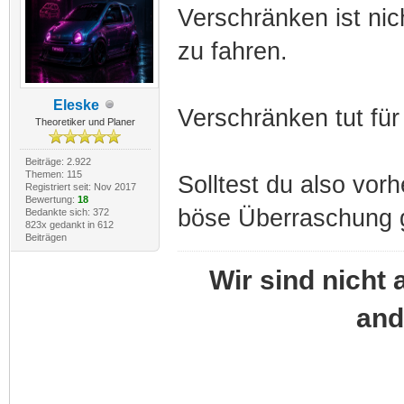
Verschränken ist nic
zu fahren.
Eleske
Verschränken tut für
Theoretiker und Planer
Beiträge: 2.922
Themen: 115
Solltest du also vo
Registriert seit: Nov 2017
Bewertung:
18
böse Überraschung g
Bedankte sich: 372
823x gedankt in 612
Beiträgen
Wir sind nicht 
and