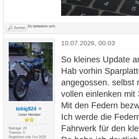
Es bedanken sich:
Suchen
10.07.2026, 00:03
So kleines Update a
Hab vorhin Sparplat
angegossen. selbst m
vollen einlenken mit
Mit den Federn bezwei
tobig924
Ich werde die Feder
Junior Member
Fahrwerk für den kle
Beiträge: 29
Themen: 5
Registriert seit: Oct 2025