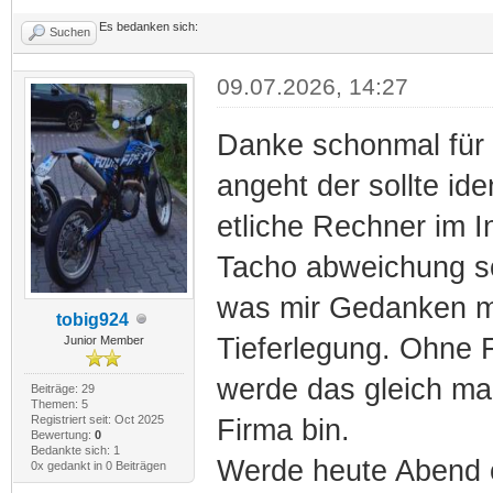
Es bedanken sich:
Suchen
09.07.2026, 14:27
Danke schonmal für 
angeht der sollte ide
etliche Rechner im In
Tacho abweichung sol
was mir Gedanken ma
tobig924
Tieferlegung. Ohne F
Junior Member
werde das gleich mal
Beiträge: 29
Themen: 5
Registriert seit: Oct 2025
Firma bin.
Bewertung:
0
Bedankte sich: 1
Werde heute Abend o
0x gedankt in 0 Beiträgen