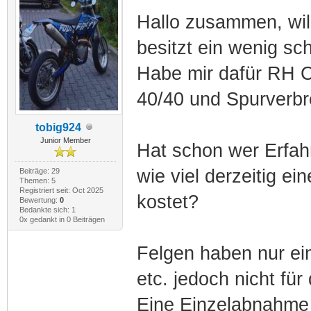
Hallo zusammen, wil
besitzt ein wenig s
Habe mir dafür RH C
40/40 und Spurverbr
tobig924
Junior Member
Hat schon wer Erfah
wie viel derzeitig e
Beiträge: 29
Themen: 5
Registriert seit: Oct 2025
kostet?
Bewertung:
0
Bedankte sich: 1
0x gedankt in 0 Beiträgen
Felgen haben nur ei
etc. jedoch nicht fü
Eine Einzelabnahme 