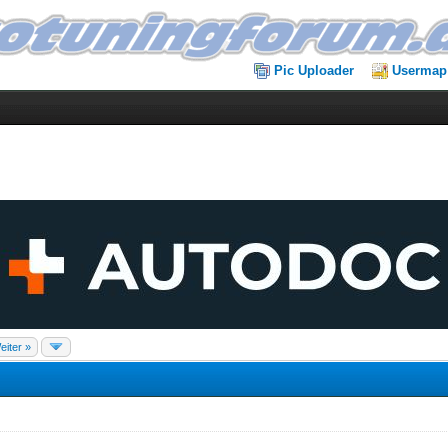
Pic Uploader
Usermap
eiter »