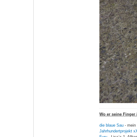
Wo er seine Finger i
die blaue Sau
- mein
Jahrhundertprojekt x
Fury
- Lisa`s 1. Allt