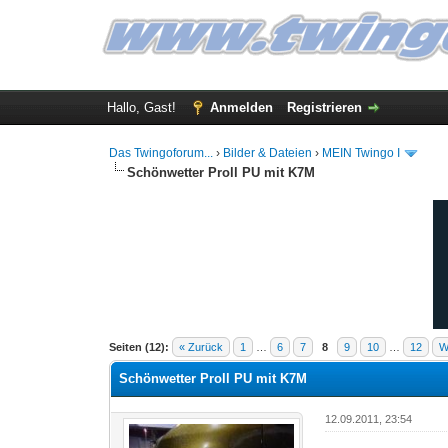
Hallo, Gast!
Anmelden
Registrieren
Das Twingoforum...
›
Bilder & Dateien
›
MEIN Twingo I
Schönwetter Proll PU mit K7M
10 Bewertung(en) - 4.3 im Durchschnitt
1
2
3
4
5
Seiten (12):
« Zurück
1
…
6
7
8
9
10
…
12
W
Schönwetter Proll PU mit K7M
12.09.2011, 23:54