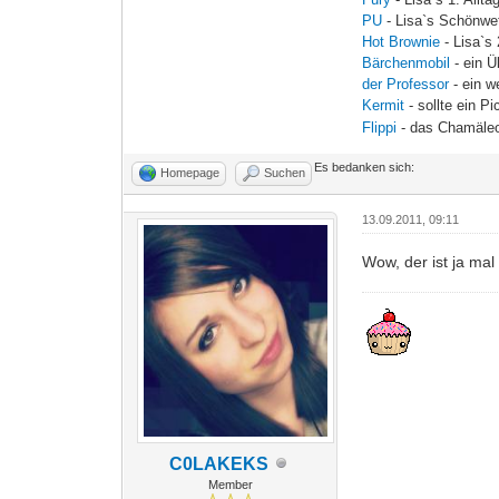
PU
- Lisa`s Schönwe
Hot Brownie
- Lisa`s 
Bärchenmobil
- ein 
der Professor
- ein 
Kermit
- sollte ein 
Flippi
- das Chamäl
Es bedanken sich:
Homepage
Suchen
13.09.2011, 09:11
Wow, der ist ja mal
C0LAKEKS
Member