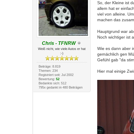
So, der Kleine ist
allem hat er einfac
viel von alleine. U
machen das zusamme
Hauptgrund war abe
Noch wichtiger ist 
Chris - TFNRW
Wie es dann aber im
Weiß nicht, wie viele Autos er hat
:-)
gemächlich gen Mün
Gefühl gab "da stim
Beiträge: 8.819
Themen: 234
Hier mal einige Zwi
Registriert seit: Jul 2002
Bewertung:
52
Bedankte sich: 512
795x gedankt in 480 Beiträgen