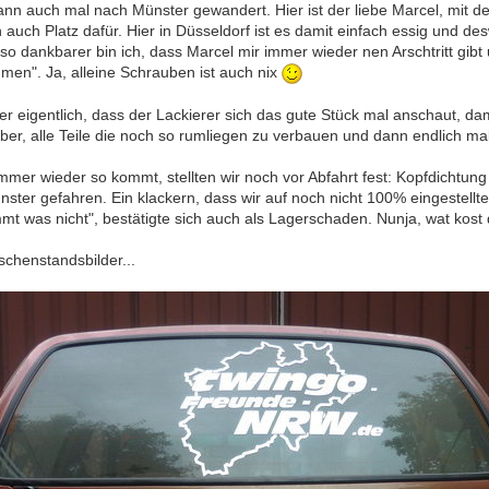
 dann auch mal nach Münster gewandert. Hier ist der liebe Marcel, mit
h auch Platz dafür. Hier in Düsseldorf ist es damit einfach essig und des
mso dankbarer bin ich, dass Marcel mir immer wieder nen Arschtritt gibt
n". Ja, alleine Schrauben ist auch nix
r eigentlich, dass der Lackierer sich das gute Stück mal anschaut, da
aber, alle Teile die noch so rumliegen zu verbauen und dann endlich mal
mer wieder so kommt, stellten wir noch vor Abfahrt fest: Kopfdichtung 
ster gefahren. Ein klackern, dass wir auf noch nicht 100% eingestellte
mt was nicht", bestätigte sich auch als Lagerschaden. Nunja, wat kost
schenstandsbilder...