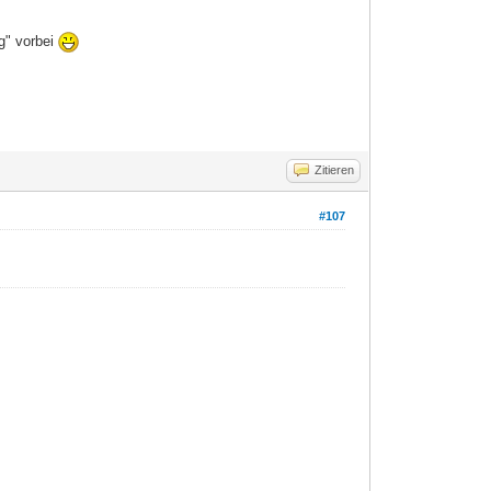
g" vorbei
Zitieren
#107