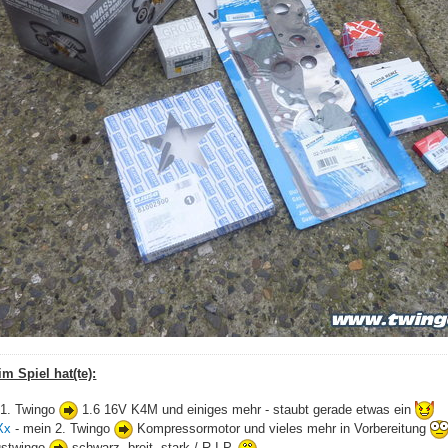
m Spiel hat(te):
 1. Twingo
1.6 16V K4M und einiges mehr - staubt gerade etwas ein
Xx
- mein 2. Twingo
Kompressormotor und vieles mehr in Vorbereitung
agstwingo
schwarz, breit, stark / R.I.P.