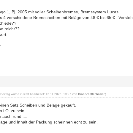
ngo 1, Bj. 2005 mit voller Scheibenbremse, Bremssystem Lucas.
es 4 verschiedene Bremscheiben mit Beläge von 48 € bis 65 € . Verstehe 
schiede??
e reicht??
ort.
r
 Beitrag wurde zuletzt bearbeitet: 16.11.2025, 19:27 von
Broadcasttechniker
.)
einen Satz Scheiben und Beläge gekauft.
 i.O. zu sein.
 auch rund.....
äge und Inhalt der Packung scheinnen echt zu sein.
.