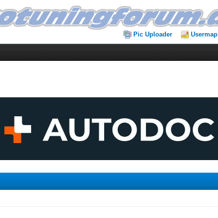
Pic Uploader
Usermap