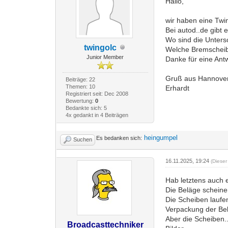
Hallo,
wir haben eine Twi
Bei autod..de gibt 
Wo sind die Unter
twingolc
Welche Bremscheib
Junior Member
Danke für eine Antw
Gruß aus Hannove
Beiträge: 22
Themen: 10
Erhardt
Registriert seit: Dec 2008
Bewertung:
0
Bedankte sich: 5
4x gedankt in 4 Beiträgen
heingumpel
Es bedanken sich:
Suchen
16.11.2025, 19:24
(Dieser
Hab letztens auch 
Die Beläge scheinen
Die Scheiben laufen
Verpackung der Bel
Aber die Scheiben..
Broadcasttechniker