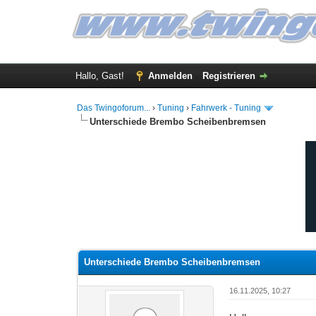
Hallo, Gast!
Anmelden
Registrieren
Das Twingoforum...
›
Tuning
›
Fahrwerk - Tuning
Unterschiede Brembo Scheibenbremsen
0 Bewertung(en) - 0 im Durchschnitt
1
2
3
4
5
Unterschiede Brembo Scheibenbremsen
16.11.2025, 10:27