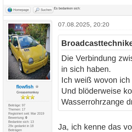
Es bedanken sich:
Homepage
Suchen
07.08.2025, 20:20
Broadcasttechnike
Die Verbindung zw
in sich haben.
Ich weiß wovon ich
flowfish
Und blöderweise ko
Greasemonkey
Wasserrohrzange d
Beiträge: 97
Themen: 17
Registriert seit: Mar 2019
Bewertung:
0
Bedankte sich: 13
Ja, ich kenne das v
29x gedankt in 18
Beiträgen