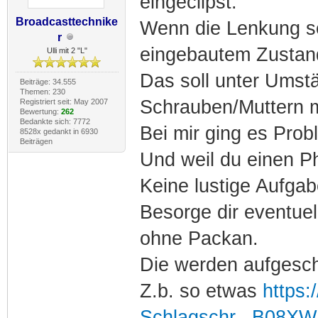
eingeclipst.
Broadcasttechnike
Wenn die Lenkung sel
r
eingebautem Zustan
Ulli mit 2 "L"
Das soll unter Umst
Beiträge: 34.555
Themen: 230
Schrauben/Muttern 
Registriert seit: May 2007
Bewertung:
262
Bedankte sich: 7772
Bei mir ging es Prob
8528x gedankt in 6930
Beiträgen
Und weil du einen P
Keine lustige Aufgab
Besorge dir eventue
ohne Packan.
Die werden aufgesc
Z.b. so etwas
https
Schlagschr...B08X