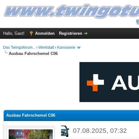
Hallo, Gast!
Anmelden
Registrieren
Das Twingoforum...
›
Werkstatt
›
Karosserie
Ausbau Fahrschemel C06
 im Durchschnitt
Ausbau Fahrschemel C06
07.08.2025, 07:32