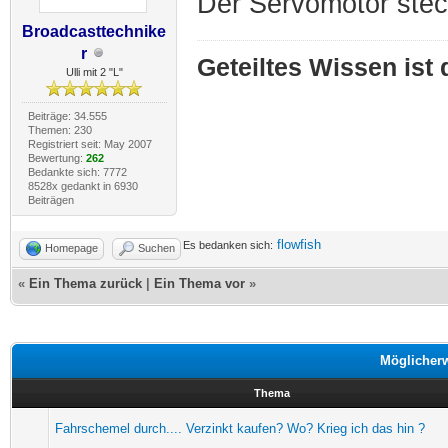
Der Servomotor stec
Broadcasttechnike
r
Geteiltes Wissen ist
Ulli mit 2 "L"
Beiträge: 34.555
Themen: 230
Registriert seit: May 2007
Bewertung:
262
Bedankte sich: 7772
8528x gedankt in 6930
Beiträgen
flowfish
Es bedanken sich:
Homepage
Suchen
«
Ein Thema zurück
|
Ein Thema vor
»
Möglicher
Thema
Fahrschemel durch.... Verzinkt kaufen? Wo? Krieg ich das hin ?