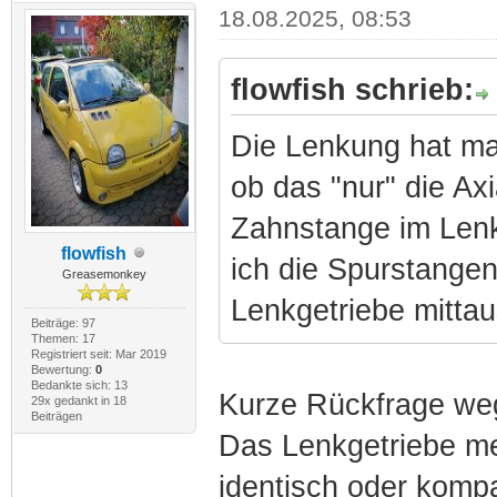
18.08.2025, 08:53
flowfish schrieb:
Die Lenkung hat mas
ob das "nur" die Axi
Zahnstange im Lenkg
flowfish
ich die Spurstangen
Greasemonkey
Lenkgetriebe mitta
Beiträge: 97
Themen: 17
Registriert seit: Mar 2019
Bewertung:
0
Bedankte sich: 13
Kurze Rückfrage we
29x gedankt in 18
Beiträgen
Das Lenkgetriebe me
identisch oder kompa