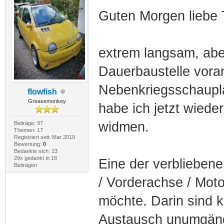
Guten Morgen liebe
extrem langsam, abe
Dauerbaustelle vora
Nebenkriegsschauplä
flowfish
Greasemonkey
habe ich jetzt wiede
widmen.
Beiträge: 97
Themen: 17
Registriert seit: Mar 2019
Bewertung:
0
Bedankte sich: 13
29x gedankt in 18
Eine der verblieben
Beiträgen
/ Vorderachse / Mot
möchte. Darin sind k
Austausch unumgäng