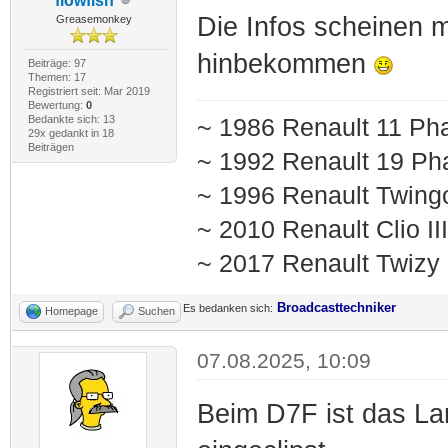
flowfish
Die Infos scheinen m
Greasemonkey
hinbekommen
Beiträge: 97
Themen: 17
Registriert seit: Mar 2019
Bewertung:
0
Bedankte sich: 13
~ 1986 Renault 11 Pha
29x gedankt in 18
Beiträgen
~ 1992 Renault 19 Pha
~ 1996 Renault Twing
~ 2010 Renault Clio I
~ 2017 Renault Twizy
Broadcasttechniker
Es bedanken sich:
Homepage
Suchen
07.08.2025, 10:09
Beim D7F ist das L