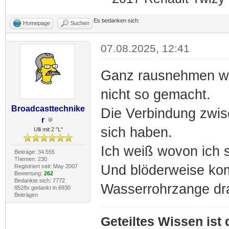
Es bedanken sich:
Homepage
Suchen
07.08.2025, 12:41
Ganz rausnehmen wü
nicht so gemacht.
Broadcasttechnike
Die Verbindung zwi
r
sich haben.
Ulli mit 2 "L"
Ich weiß wovon ich 
Beiträge: 34.555
Themen: 230
Und blöderweise kom
Registriert seit: May 2007
Bewertung:
262
Bedankte sich: 7772
Wasserrohrzange dr
8528x gedankt in 6930
Beiträgen
Geteiltes Wissen ist