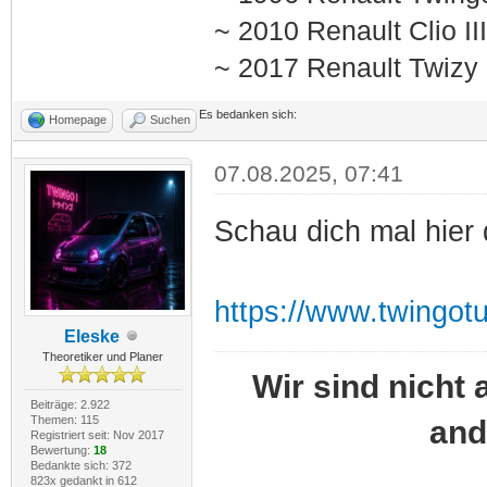
~ 2010 Renault Clio I
~ 2017 Renault Twizy
Es bedanken sich:
Homepage
Suchen
07.08.2025, 07:41
Schau dich mal hier
https://www.twingot
Eleske
Theoretiker und Planer
Wir sind nicht 
Beiträge: 2.922
Themen: 115
and
Registriert seit: Nov 2017
Bewertung:
18
Bedankte sich: 372
823x gedankt in 612