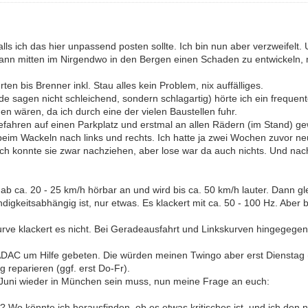
 falls ich das hier unpassend posten sollte. Ich bin nun aber verzweifelt
ann mitten im Nirgendwo in den Bergen einen Schaden zu entwickeln, m
en bis Brenner inkl. Stau alles kein Problem, nix auffälliges.
de sagen nicht schleichend, sondern schlagartig) hörte ich ein frequent
ßen wären, da ich durch eine der vielen Baustellen fuhr.
efahren auf einen Parkplatz und erstmal an allen Rädern (im Stand) gewa
 beim Wackeln nach links und rechts. Ich hatte ja zwei Wochen zuvor n
..ich konnte sie zwar nachziehen, aber lose war da auch nichts. Und
ab ca. 20 - 25 km/h hörbar an und wird bis ca. 50 km/h lauter. Dann gl
gkeitsabhängig ist, nur etwas. Es klackert mit ca. 50 - 100 Hz. Aber 
rve klackert es nicht. Bei Geradeausfahrt und Linkskurven hingegegen 
DAC um Hilfe gebeten. Die würden meinen Twingo aber erst Dienstag 
g reparieren (ggf. erst Do-Fr).
Juni wieder in München sein muss, nun meine Frage an euch:
 Wo könnte ich herausfinden, ob es etwas kritisches ist, und ich den ni