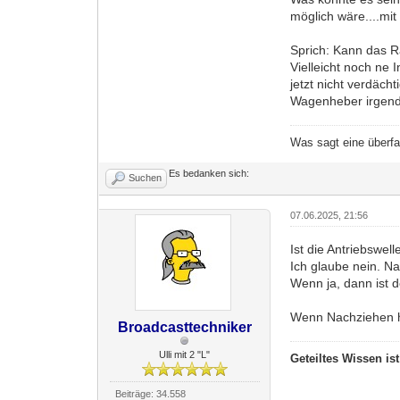
möglich wäre....m
Sprich: Kann das R
Vielleicht noch ne 
jetzt nicht verdäch
Wagenheber irgendw
Was sagt eine überf
Es bedanken sich:
Suchen
07.06.2025, 21:56
Ist die Antriebswel
Ich glaube nein. N
Wenn ja, dann ist 
Wenn Nachziehen h
Broadcasttechniker
Ulli mit 2 "L"
Geteiltes Wissen is
Beiträge: 34.558