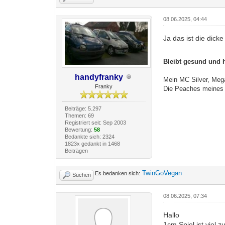
08.06.2025, 04:44
Ja das ist die dic
Bleibt gesund und h
handyfranky
Mein MC Silver, Me
Franky
Die Peaches meines 
Beiträge: 5.297
Themen: 69
Registriert seit: Sep 2003
Bewertung:
58
Bedankte sich: 2324
1823x gedankt in 1468
Beiträgen
TwinGoVegan
Es bedanken sich:
Suchen
08.06.2025, 07:34
Hallo
1cm Spiel ist viel 