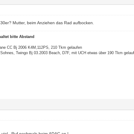
ke 30er? Mutter, beim Anziehen das Rad aufbocken.
altet bitte Abstand
gane CC Bj 2006 K4M,112PS, 210 Tkm gelaufen
Sohnes, Twingo Bj 03.2003 Beach, D7F, mit UCH etwas über 190 Tkm gelau
zu viel . Ruf nochmals beim ADAC an !