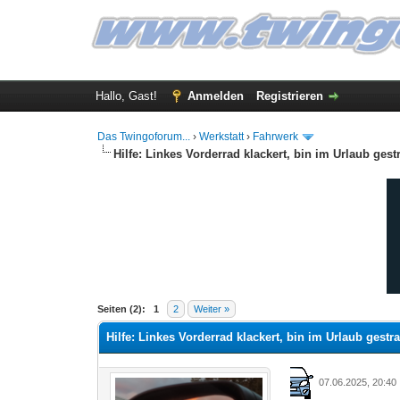
Hallo, Gast!
Anmelden
Registrieren
Das Twingoforum...
›
Werkstatt
›
Fahrwerk
Hilfe: Linkes Vorderrad klackert, bin im Urlaub gestr
0 Bewertung(en) - 0 im Durchschnitt
1
2
3
4
5
Seiten (2):
1
2
Weiter »
Hilfe: Linkes Vorderrad klackert, bin im Urlaub gestra
07.06.2025, 20:40