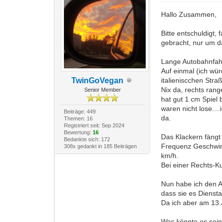
Hallo Zusammen,
Bitte entschuldigt,
gebracht, nur um d
Lange Autobahnfahrt
Auf einmal (ich wür
TwinGoVegan
italieniscchen Stra
Nix da, rechts rang
Senior Member
hat gut 1 cm Spiel
waren nicht lose..
Beiträge: 449
da.
Themen: 16
Registriert seit: Sep 2024
Bewertung:
16
Das Klackern fängt 
Bedankte sich: 172
Frequenz Geschwindi
308x gedankt in 185 Beiträgen
km/h.
Bei einer Rechts-Ku
Nun habe ich den A
dass sie es Diensta
Da ich aber am 13.
Was könnte es sein?