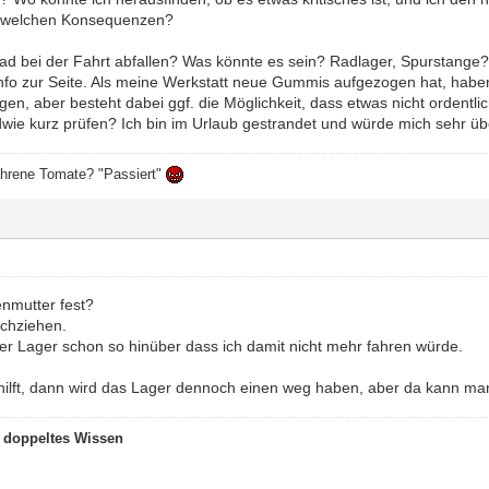
it welchen Konsequenzen?
ad bei der Fahrt abfallen? Was könnte es sein? Radlager, Spurstange
Info zur Seite. Als meine Werkstatt neue Gummis aufgezogen hat, haben
tigen, aber besteht dabei ggf. die Möglichkeit, dass etwas nicht orden
ie kurz prüfen? Ich bin im Urlaub gestrandet und würde mich sehr übe
ahrene Tomate? "Passiert"
lenmutter fest?
achziehen.
der Lager schon so hinüber dass ich damit nicht mehr fahren würde.
ilft, dann wird das Lager dennoch einen weg haben, aber da kann ma
t doppeltes Wissen