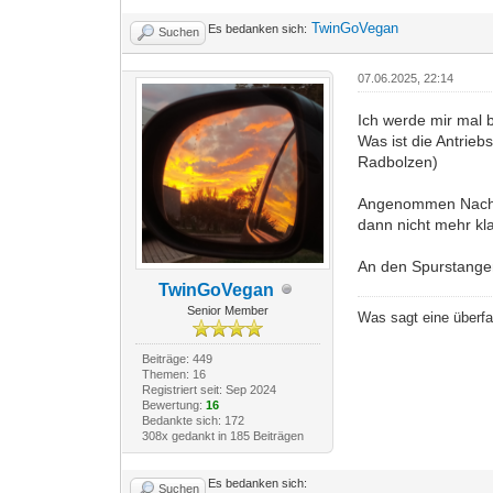
TwinGoVegan
Es bedanken sich:
Suchen
07.06.2025, 22:14
Ich werde mir mal 
Was ist die Antrie
Radbolzen)
Angenommen Nachzie
dann nicht mehr kla
An den Spurstangenk
TwinGoVegan
Senior Member
Was sagt eine überf
Beiträge: 449
Themen: 16
Registriert seit: Sep 2024
Bewertung:
16
Bedankte sich: 172
308x gedankt in 185 Beiträgen
Es bedanken sich:
Suchen