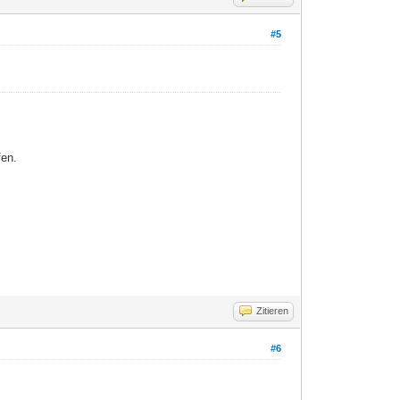
#5
fen.
Zitieren
#6