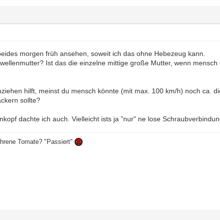
beides morgen früh ansehen, soweit ich das ohne Hebezeug kann.
bswellenmutter? Ist das die einzelne mittige große Mutter, wenn mensc
hen hilft, meinst du mensch könnte (mit max. 100 km/h) noch ca. di
ckern sollte?
opf dachte ich auch. Vielleicht ists ja "nur" ne lose Schraubverbindung
ahrene Tomate? "Passiert"