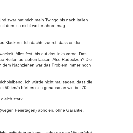
. Und zwar hat mich mein Twingo bis nach Italien
it dem ich nicht weiterfahren mag.
es Klackern. Ich dachte zuerst, dass es die
ckelt. Alles fest, bis auf das links vorne. Das
eue Reifen aufziehen lassen. Also Radbolzen? Die
 nach dem Nachziehen war das Problem immer noch
eichbleibend. Ich würde nicht mal sagen, dass die
bei 50 km/h hört es sich genauso an wie bei 70
gleich stark.
(wegen Feiertagen) abholen, ohne Garantie,
cht weiterfahren kann....oder ob eine Weiterfahrt