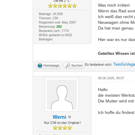
Ulli mit 2 "L"
Was mich irritiert.
Wenn das Rad sovie
Beiträge: 34.558
Ich weiß das recht 
Themen: 230
Neuwagen ohne Mot
Registriert seit: May 2007
Bewertung:
262
Da hat man genau
Bedankte sich: 7774
8530x gedankt in 6932
Hier war es nur d
Beiträgen
Geteiltes Wissen is
TwinGoVeg
Es bedanken sich:
Homepage
Suchen
08.06.2025, 09:07
Hallo
die meisten Werkst
Die Mutter wird mi
Ich hoffe du findest
Werni
Nur C06 ist das Original !