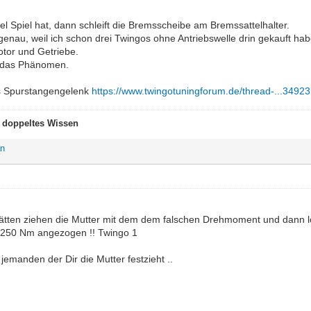
l Spiel hat, dann schleift die Bremsscheibe am Bremssattelhalter.
genau, weil ich schon drei Twingos ohne Antriebswelle drin gekauft hab
or und Getriebe.
 das Phänomen.
as Spurstangengelenk
https://www.twingotuningforum.de/thread-...34923
t doppeltes Wissen
an
ätten ziehen die Mutter mit dem dem falschen Drehmoment und dann löst
t 250 Nm angezogen !! Twingo 1
 jemanden der Dir die Mutter festzieht ..