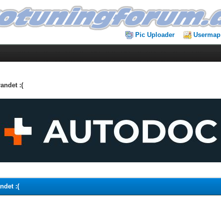
Pic Uploader
Usermap
andet :(
ndet :(