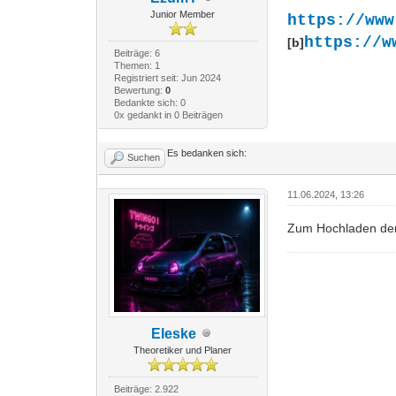
Junior Member
https://www
https://w
[b]
Beiträge: 6
Themen: 1
Registriert seit: Jun 2024
Bewertung:
0
Bedankte sich: 0
0x gedankt in 0 Beiträgen
Es bedanken sich:
Suchen
11.06.2024, 13:26
Zum Hochladen der 
Eleske
Theoretiker und Planer
Beiträge: 2.922