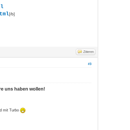
ml
tml
[/b]
Zitieren
#3
ere uns haben wollen!
ld mit Turbo