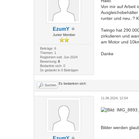
Hallo.
Von mir auf Arbeit 
Ausgleichsbehälter
runter und neu..? 
EzumY
Twingo hat 290.000
Junior Member
zirkulieren und wa
am Motor und 10km
Beiträge: 6
Themen: 1
Danke
Registriert seit: Jun 2024
Bewertung:
0
Bedankte sich: 0
0x gedankt in 0 Beiträgen
Es bedanken sich:
Suchen
11.06.2024, 12:54
Bilder werden glaub
EzumY