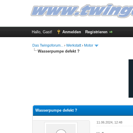
Hallo, Gast!
Anmelden
Registrieren
Das Twingoforum...
›
Werkstatt
›
Motor
Wasserpumpe defekt ?
0 Bewertung(en) - 0 im Durchschnitt
1
2
3
4
5
Wasserpumpe defekt ?
11.06.2024, 12:48