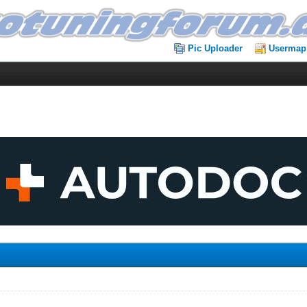
Pic Uploader
Usermap