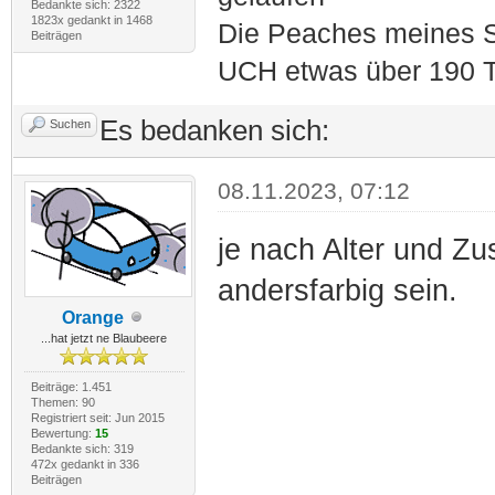
Bedankte sich: 2322
1823x gedankt in 1468
Die Peaches meines S
Beiträgen
UCH etwas über 190 T
Es bedanken sich:
Suchen
08.11.2023, 07:12
je nach Alter und Zu
andersfarbig sein.
Orange
...hat jetzt ne Blaubeere
Beiträge: 1.451
Themen: 90
Registriert seit: Jun 2015
Bewertung:
15
Bedankte sich: 319
472x gedankt in 336
Beiträgen