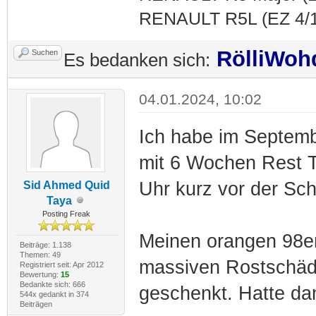
RENAULT R5L (EZ 4/19
RölliWoh
Suchen
Es bedanken sich:
04.01.2024, 10:02
Ich habe im Septem
mit 6 Wochen Rest T
Uhr kurz vor der Sch
Sid Ahmed Quid
Taya
Posting Freak
Meinen orangen 98e
Beiträge: 1.138
Themen: 49
massiven Rostschäd
Registriert seit: Apr 2012
Bewertung:
15
Bedankte sich: 666
geschenkt. Hatte da
544x gedankt in 374
Beiträgen