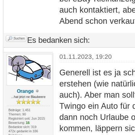
auch kontaktiert, ab
Abend schon verkauf
Es bedanken sich:
Suchen
01.11.2023, 19:20
Generell ist es ja s
erstehen (wie natür
Orange
auch). Aber man soll
...hat jetzt ne Blaubeere
Twingo ein Auto für
Beiträge: 1.451
Themen: 90
dann noch Urlaube o
Registriert seit: Jun 2015
Bewertung:
15
kommen, läppern sich
Bedankte sich: 319
472x gedankt in 336