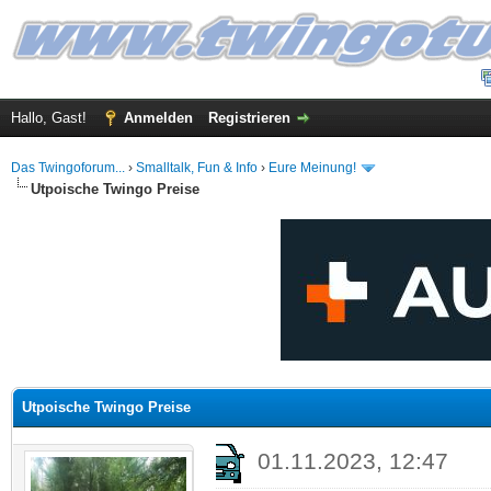
Hallo, Gast!
Anmelden
Registrieren
Das Twingoforum...
›
Smalltalk, Fun & Info
›
Eure Meinung!
Utpoische Twingo Preise
 im Durchschnitt
Utpoische Twingo Preise
01.11.2023, 12:47