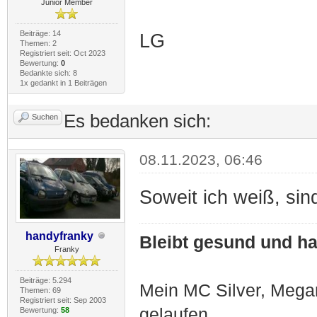
Junior Member
Beiträge: 14
LG
Themen: 2
Registriert seit: Oct 2023
Bewertung:
0
Bedankte sich: 8
1x gedankt in 1 Beiträgen
Es bedanken sich:
Suchen
08.11.2023, 06:46
Soweit ich weiß, sind
handyfranky
Bleibt gesund und hal
Franky
Beiträge: 5.294
Mein MC Silver, Meg
Themen: 69
Registriert seit: Sep 2003
gelaufen
Bewertung:
58