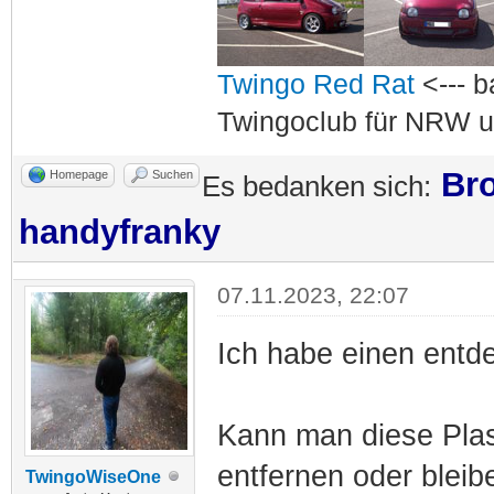
Twingo Red Rat
<--- b
Twingoclub für NRW u
Bro
Homepage
Suchen
Es bedanken sich:
handyfranky
07.11.2023, 22:07
Ich habe einen entd
Kann man diese Plas
entfernen oder blei
TwingoWiseOne