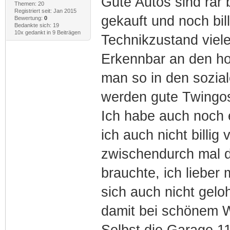
Gute Autos sind rar 
Themen: 20
Registriert seit: Jan 2015
gekauft und noch bil
Bewertung:
0
Bedankte sich: 19
10x gedankt in 9 Beiträgen
Technikzustand vieler
Erkennbar an den h
man so in den sozi
werden gute Twingos 
Ich habe auch noch 
ich auch nicht billig
zwischendurch mal dre
brauchte, ich lieber 
sich auch nicht geloh
damit bei schönem We
Selbst die Garage 11