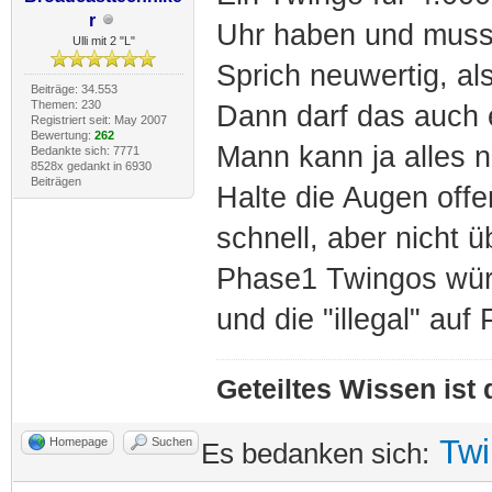
r
Uhr haben und muss
Ulli mit 2 "L"
Sprich neuwertig, als
Beiträge: 34.553
Themen: 230
Dann darf das auch 
Registriert seit: May 2007
Bewertung:
262
Mann kann ja alles 
Bedankte sich: 7771
8528x gedankt in 6930
Beiträgen
Halte die Augen off
schnell, aber nicht ü
Phase1 Twingos würd
und die "illegal" au
Geteiltes Wissen ist
Tw
Homepage
Suchen
Es bedanken sich: