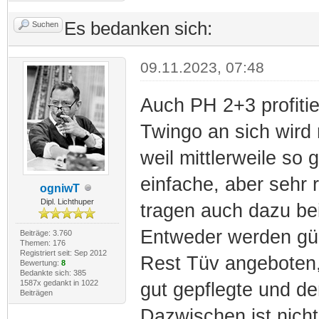
Es bedanken sich:
Suchen
09.11.2023, 07:48
Auch PH 2+3 profiti
Twingo an sich wird
weil mittlerweile so 
einfache, aber sehr 
ogniwT
Dipl. Lichthuper
tragen auch dazu b
Entweder werden gün
Beiträge: 3.760
Themen: 176
Registriert seit: Sep 2012
Rest Tüv angeboten,
Bewertung:
8
Bedankte sich: 385
1587x gedankt in 1022
gut gepflegte und d
Beiträgen
Dazwischen ist nicht