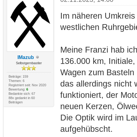
Im näheren Umkreis (
westlichen Ruhrgebi
Meine Franzi hab ich
IMazub
136.000 km, Initiale,
Selbstgernbastler
Wagen zum Basteln 
Beiträge: 159
Themen: 6
das allerdings nicht 
Registriert seit: Nov 2020
Bewertung:
6
funktioniert, der Mo
Bedankte sich: 67
88x gedankt in 60
Beiträgen
neuen Kerzen, Ölwe
Die Optik wird im Lau
aufgehübscht.