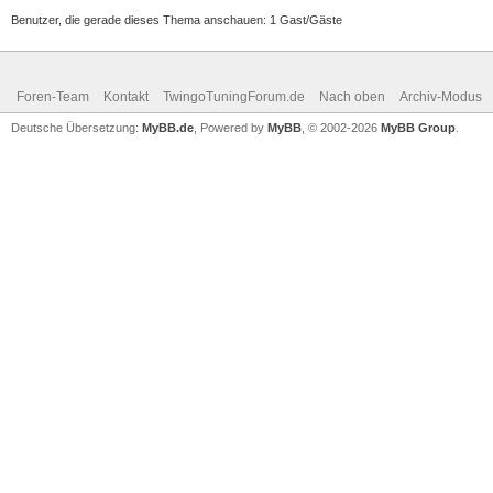
Benutzer, die gerade dieses Thema anschauen: 1 Gast/Gäste
Foren-Team
Kontakt
TwingoTuningForum.de
Nach oben
Archiv-Modus
Deutsche Übersetzung:
MyBB.de
, Powered by
MyBB
, © 2002-2026
MyBB Group
.