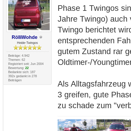
Phase 1 Twingos sin
Jahre Twingo) auch v
Twingo berichtet wi
RölliWohde
entsprechenden Fahr
Heide-Twingos
gutem Zustand rar g
Beiträge: 4.942
Themen: 62
Oldtimer-/Youngtime
Registriert seit: Jun 2004
Bewertung:
22
Bedankte sich: 187
392x gedankt in 278
Beiträgen
Als Alltagsfahrzeug
3 greifen, gute Phas
zu schade zum "ver