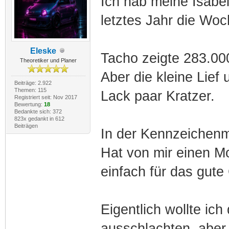
Ich hab meine Isabel
letztes Jahr die Woc
Eleske
Tacho zeigte 283.00
Theoretiker und Planer
Aber die kleine Lief
Beiträge: 2.922
Themen: 115
Lack paar Kratzer.
Registriert seit: Nov 2017
Bewertung:
18
Bedankte sich: 372
823x gedankt in 612
Beiträgen
In der Kennzeichenm
Hat von mir einen M
einfach für das gute
Eigentlich wollte i
ausschlachten, aber 