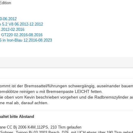
Edition
10-06.2012
 5.2 V8 06.2012-12.2012
2.2012-02.2016
r GT220 02.2016-08.2016
in Iron-Blau 12.2016-08.2023
mmt ist der Bremssattel/führungen schwergängig, auseinander bauen un
remsklötze reinigen u mit Bremsenpaste LEICHT fetten.
wie oben vom Kevin beschrieben vorgehen und die Radbremszylinder auc
rne mal ab, darauf achten.
altet bitte Abstand
gane CC Bj 2006 K4M,112PS, 210 Tkm gelaufen
Sohnes, Twingo Bj 03.2003 Beach, D7F, mit UCH etwas über 190 Tkm gelau