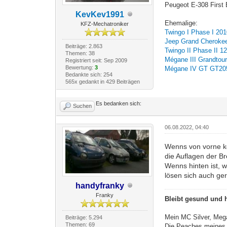
Peugeot E-308 First 
KevKev1991
Ehemalige:
KFZ-Mechatroniker
Twingo I Phase I 20
Jeep Grand Cherokee
Beiträge: 2.863
Twingo II Phase II 1
Themen: 38
Mégane III Grandtou
Registriert seit: Sep 2009
Bewertung:
3
Mégane IV GT GT205 
Bedankte sich: 254
565x gedankt in 429 Beiträgen
Es bedanken sich:
Suchen
06.08.2022, 04:40
Wenns von vorne ko
die Auflagen der B
Wenns hinten ist, 
lösen sich auch ge
handyfranky
Franky
Bleibt gesund und h
Mein MC Silver, Me
Beiträge: 5.294
Themen: 69
Die Peaches meines 