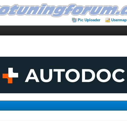
Pic Uploader
Usermap