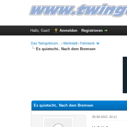
Hallo, Gast!
Anmelden
Registrieren
Das Twingoforum...
›
Werkstatt
›
Fahrwerk
Es quietscht.. Nach dem Bremsen
0 Bewertung(en) - 0 im Durchschnitt
1
2
3
4
5
Es quietscht.. Nach dem Bremsen
05.08.2022, 20:11