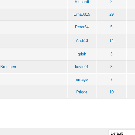
Richardt
2
Erna0815
29
Peter54
5
s
Andi13
14
grish
3
r Bremsen
kavin91
8
emage
7
Prigge
10