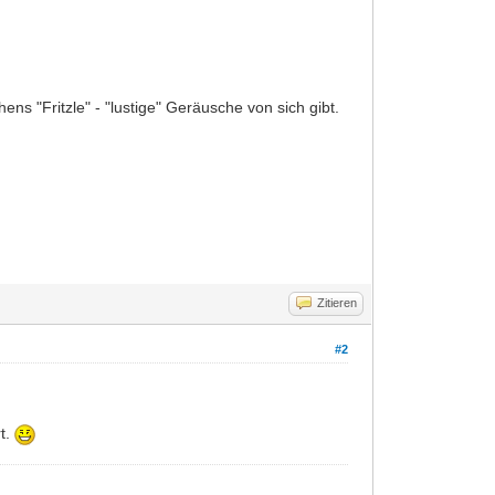
ns "Fritzle" - "lustige" Geräusche von sich gibt.
Zitieren
#2
rt.