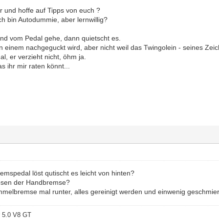
ier und hoffe auf Tipps von euch ?
ich bin Autodummie, aber lernwillig?
nd vom Pedal gehe, dann quietscht es.
 einem nachgeguckt wird, aber nicht weil das Twingolein - seines Zeiche
l, er verzieht nicht, öhm ja.
s ihr mir raten könnt...
mspedal löst qutischt es leicht von hinten?
lösen der Handbremse?
melbremse mal runter, alles gereinigt werden und einwenig geschmie
 5.0 V8 GT