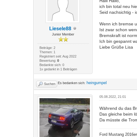
Halli Hallo,
ich bin total neu h
Seid nachsichtig - 
Wenn ich bremse u
Liesele88
Ist zwar schon wenn
Junior Member
Bremskraft ist norma
Ich bin gespannt wa
Liebe Grüße Lisa
Beiträge: 2
Themen: 1
Registriert seit: Aug 2022
Bewertung:
0
Bedankte sich: 0
1x gedankt in 1 Beiträgen
heingumpel
Es bedanken sich:
Suchen
05.08.2022, 21:01
Während du das Bre
Das gleiche beim 
Da müsste die Trom
Ford Mustang 2016er