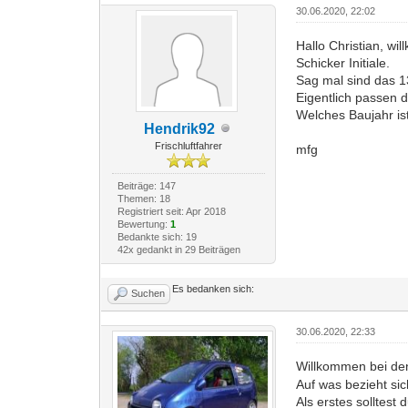
30.06.2020, 22:02
Hallo Christian, wi
Schicker Initiale.
Sag mal sind das 1
Eigentlich passen d
Welches Baujahr is
Hendrik92
Frischluftfahrer
mfg
Beiträge: 147
Themen: 18
Registriert seit: Apr 2018
Bewertung:
1
Bedankte sich: 19
42x gedankt in 29 Beiträgen
Es bedanken sich:
Suchen
30.06.2020, 22:33
Willkommen bei de
Auf was bezieht si
Als erstes solltest