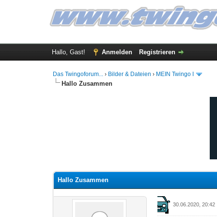
Hallo, Gast!
Anmelden
Registrieren
Das Twingoforum...
›
Bilder & Dateien
›
MEIN Twingo I
Hallo Zusammen
0 Bewertung(en) - 0 im Durchschnitt
1
2
3
4
5
Hallo Zusammen
30.06.2020, 20:42