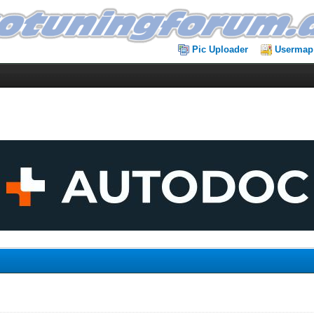
Pic Uploader
Usermap