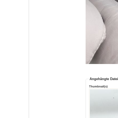
Angehängte Date
Thumbnail(s)