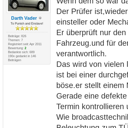
Wenn dem so war dan
Der Prüfer ist,wiede
Darth Vader
einsteller oder Mech
To Punish and Enslave!
Er überprüft nur de
Beiträge: 826
Themen: 7
Fahrzeug.und für den
Registriert seit: Apr 2011
Bewertung:
2
verantwortlich.
Bedankte sich: 689
190x gedankt in 146
Beiträgen
Das wird von vielen
ist bei einer durchg
böse.er stellt einem 
Gerade eine defekt
Termin kontrollieren
Wie broadcasttechni
Beleuchtung zum TÜV