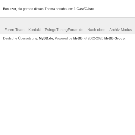
Benutzer, die gerade dieses Thema anschauen: 1 Gast/Gäste
Foren-Team
Kontakt
TwingoTuningForum.de
Nach oben
Archiv-Modus
Deutsche Übersetzung:
MyBB.de
, Powered by
MyBB
, © 2002-2026
MyBB Group
.