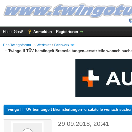
Hallo, Gast!
Anmelden
Registrieren
Das Twingoforum...
›
Werkstatt
›
Fahrwerk
Twingo II TÜV bemängelt Bremsleitungen--ersatzteile wonach such
 im Durchschnitt
Twingo II TÜV bemängelt Bremsleitungen--ersatzteile wonach suche
29.09.2018, 20:41