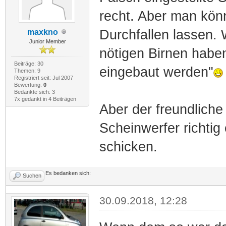
recht. Aber man könn
Durchfallen lassen.
maxkno
Junior Member
nötigen Birnen habe
Beiträge: 30
eingebaut werden"
Themen: 9
Registriert seit: Jul 2007
Bewertung:
0
Bedankte sich: 3
7x gedankt in 4 Beiträgen
Aber der freundlich
Scheinwerfer richtig
schicken.
Es bedanken sich:
Suchen
30.09.2018, 12:28