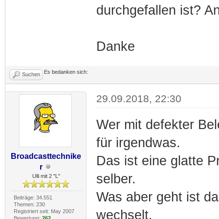
durchgefallen ist? A
Danke
Es bedanken sich:
Suchen
29.09.2018, 22:30
Wer mit defekter Be
für irgendwas.
Broadcasttechnike
Das ist eine glatte 
r
selber.
Ulli mit 2 "L"
Was aber geht ist d
Beiträge: 34.551
Themen: 230
wechselt.
Registriert seit: May 2007
Bewertung:
262