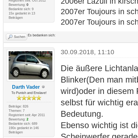
2006er Lazuli in kirs
Registriert seit: Oct 2012
Bewertung:
0
Bedankte sich: 9
2007er Toujours in sch
15x gedankt in 13
Beiträgen
2007er Toujours in sc
Es bedanken sich:
Suchen
30.09.2018, 11:10
Die äußere Lichtanl
Blinker(Den man mitb
Darth Vader
wird)oder in diesem
To Punish and Enslave!
selbst für wichtig er
Beiträge: 826
Themen: 7
Bedeutung.
Registriert seit: Apr 2011
Bewertung:
2
Ebenso wichtig ist di
Bedankte sich: 689
190x gedankt in 146
Beiträgen
Scheinwerfer.gerade 