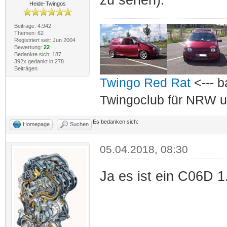
Heide-Twingos
Beiträge: 4.942
Themen: 62
Registriert seit: Jun 2004
Bewertung:
22
Bedankte sich: 187
392x gedankt in 278
Beiträgen
Twingo Red Rat
<--- b
Twingoclub für NRW u
Es bedanken sich:
Homepage
Suchen
05.04.2018, 08:30
Ja es ist ein C06D 