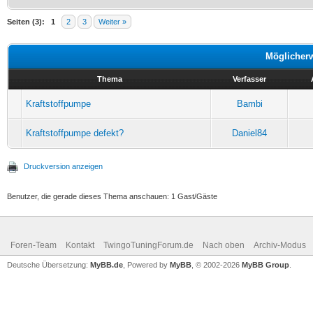
Seiten (3):
1
2
3
Weiter »
Möglicher
Thema
Verfasser
Kraftstoffpumpe
Bambi
Kraftstoffpumpe defekt?
Daniel84
Druckversion anzeigen
Benutzer, die gerade dieses Thema anschauen: 1 Gast/Gäste
Foren-Team
Kontakt
TwingoTuningForum.de
Nach oben
Archiv-Modus
Deutsche Übersetzung:
MyBB.de
, Powered by
MyBB
, © 2002-2026
MyBB Group
.