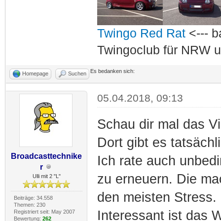
Twingo Red Rat
<--- b
Twingoclub für NRW u
Es bedanken sich:
Homepage
Suchen
05.04.2018, 09:13
Schau dir mal das V
Dort gibt es tatsächl
Broadcasttechnike
Ich rate auch unbed
r
zu erneuern. Die ma
Ulli mit 2 "L"
den meisten Stress.
Beiträge: 34.558
Themen: 230
Interessant ist das
Registriert seit: May 2007
Bewertung:
262