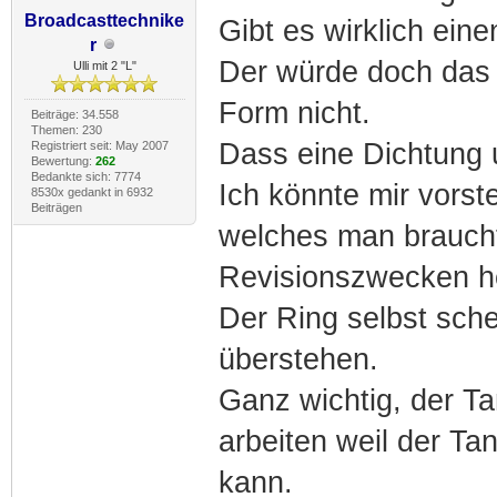
Broadcasttechnike
Gibt es wirklich eine
r
Der würde doch das 
Ulli mit 2 "L"
Form nicht.
Beiträge: 34.558
Themen: 230
Dass eine Dichtung u
Registriert seit: May 2007
Bewertung:
262
Bedankte sich: 7774
Ich könnte mir vorste
8530x gedankt in 6932
Beiträgen
welches man brauch
Revisionszwecken he
Der Ring selbst sch
überstehen.
Ganz wichtig, der Tan
arbeiten weil der Ta
kann.