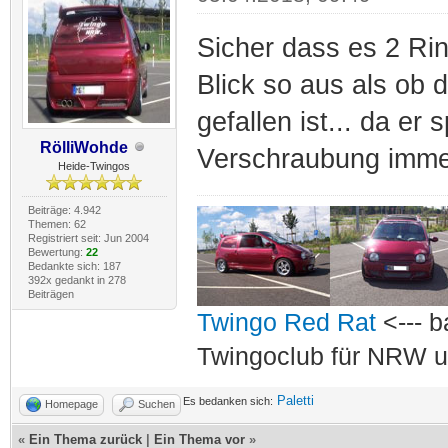
Sicher dass es 2 Rin
Blick so aus als ob 
gefallen ist... da e
RölliWohde
Verschraubung imme
Heide-Twingos
Beiträge: 4.942
Themen: 62
Registriert seit: Jun 2004
Bewertung:
22
Bedankte sich: 187
392x gedankt in 278
Beiträgen
Twingo Red Rat
<--- b
Twingoclub für NRW u
Paletti
Es bedanken sich:
Homepage
Suchen
«
Ein Thema zurück
|
Ein Thema vor
»