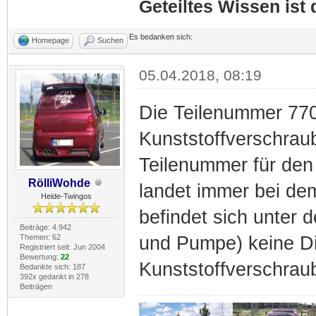
Geteiltes Wissen ist
Es bedanken sich:
Homepage
Suchen
05.04.2018, 08:19
Die Teilenummer 77
Kunststoffverschraub
Teilenummer für den 
RölliWohde
landet immer bei de
Heide-Twingos
befindet sich unter 
Beiträge: 4.942
Themen: 62
und Pumpe) keine D
Registriert seit: Jun 2004
Bewertung:
22
Kunststoffverschrau
Bedankte sich: 187
392x gedankt in 278
Beiträgen