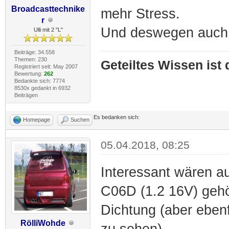
Broadcasttechnike
mehr Stress.
r
Und deswegen auch 
Ulli mit 2 "L"
Beiträge: 34.558
Themen: 230
Geteiltes Wissen ist
Registriert seit: May 2007
Bewertung:
262
Bedankte sich: 7774
8530x gedankt in 6932
Beiträgen
Es bedanken sich:
Homepage
Suchen
05.04.2018, 08:25
Interessant wären a
C06D (1.2 16V) gehö
Dichtung (aber ebe
RölliWohde
zu sehen).