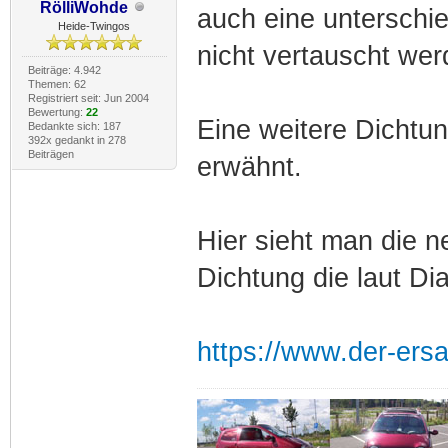
RölliWohde
auch eine unterschi
Heide-Twingos
nicht vertauscht wer
Beiträge: 4.942
Themen: 62
Registriert seit: Jun 2004
Bewertung:
22
Eine weitere Dichtu
Bedankte sich: 187
392x gedankt in 278
Beiträgen
erwähnt.
Hier sieht man die 
Dichtung die laut Di
https://www.der-ersat