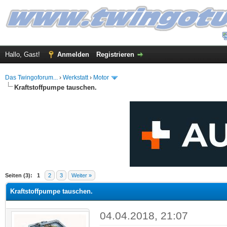
Hallo, Gast!
Anmelden
Registrieren
Das Twingoforum...
›
Werkstatt
›
Motor
Kraftstoffpumpe tauschen.
 im Durchschnitt
Seiten (3):
1
2
3
Weiter »
Kraftstoffpumpe tauschen.
04.04.2018, 21:07