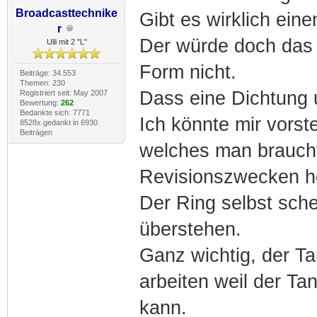
Broadcasttechnike
Gibt es wirklich eine
r
Der würde doch das 
Ulli mit 2 "L"
Form nicht.
Beiträge: 34.553
Themen: 230
Dass eine Dichtung u
Registriert seit: May 2007
Bewertung:
262
Bedankte sich: 7771
Ich könnte mir vorste
8528x gedankt in 6930
Beiträgen
welches man brauch
Revisionszwecken he
Der Ring selbst sch
überstehen.
Ganz wichtig, der Tan
arbeiten weil der Ta
kann.