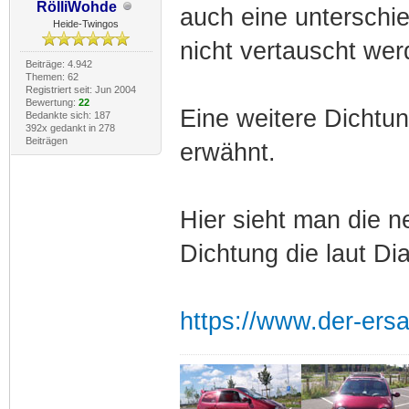
RölliWohde
auch eine unterschi
Heide-Twingos
nicht vertauscht wer
Beiträge: 4.942
Themen: 62
Registriert seit: Jun 2004
Bewertung:
22
Eine weitere Dichtu
Bedankte sich: 187
392x gedankt in 278
Beiträgen
erwähnt.
Hier sieht man die 
Dichtung die laut Di
https://www.der-ersat