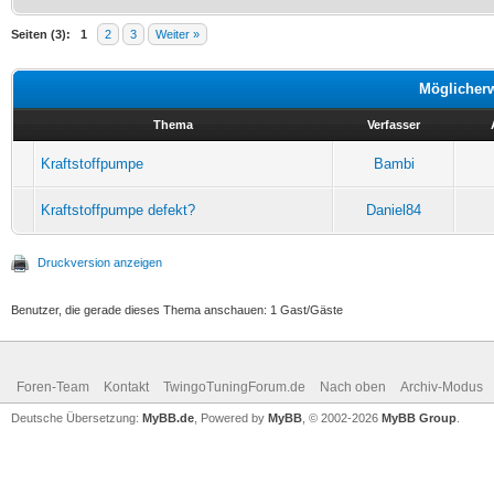
Seiten (3):
1
2
3
Weiter »
Möglicher
Thema
Verfasser
Kraftstoffpumpe
Bambi
Kraftstoffpumpe defekt?
Daniel84
Druckversion anzeigen
Benutzer, die gerade dieses Thema anschauen: 1 Gast/Gäste
Foren-Team
Kontakt
TwingoTuningForum.de
Nach oben
Archiv-Modus
Deutsche Übersetzung:
MyBB.de
, Powered by
MyBB
, © 2002-2026
MyBB Group
.