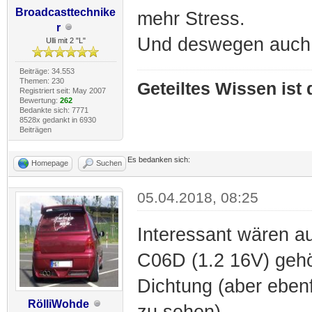
Broadcasttechnike
mehr Stress.
r
Und deswegen auch 
Ulli mit 2 "L"
Beiträge: 34.553
Themen: 230
Geteiltes Wissen ist
Registriert seit: May 2007
Bewertung:
262
Bedankte sich: 7771
8528x gedankt in 6930
Beiträgen
Es bedanken sich:
Homepage
Suchen
05.04.2018, 08:25
Interessant wären a
C06D (1.2 16V) gehö
Dichtung (aber ebe
RölliWohde
zu sehen).