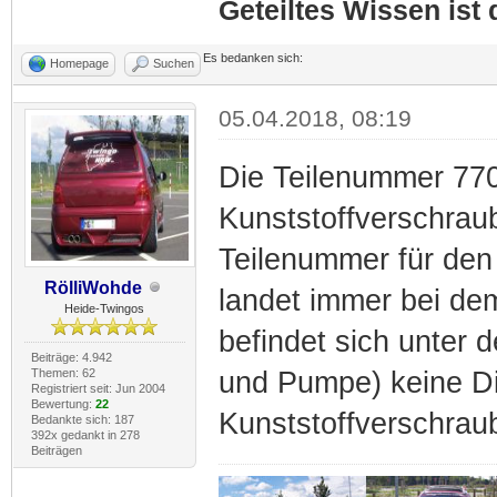
Geteiltes Wissen ist
Es bedanken sich:
Homepage
Suchen
05.04.2018, 08:19
Die Teilenummer 77
Kunststoffverschraub
Teilenummer für den 
RölliWohde
landet immer bei de
Heide-Twingos
befindet sich unter 
Beiträge: 4.942
Themen: 62
und Pumpe) keine D
Registriert seit: Jun 2004
Bewertung:
22
Kunststoffverschrau
Bedankte sich: 187
392x gedankt in 278
Beiträgen