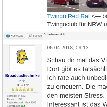
Twingo Red Rat
<--- b
Twingoclub für NRW u
Es bedanken sich:
Homepage
Suchen
05.04.2018, 09:13
Schau dir mal das V
Dort gibt es tatsächl
Broadcasttechnike
Ich rate auch unbed
r
zu erneuern. Die ma
Ulli mit 2 "L"
den meisten Stress.
Beiträge: 34.553
Themen: 230
Interessant ist das
Registriert seit: May 2007
Bewertung:
262