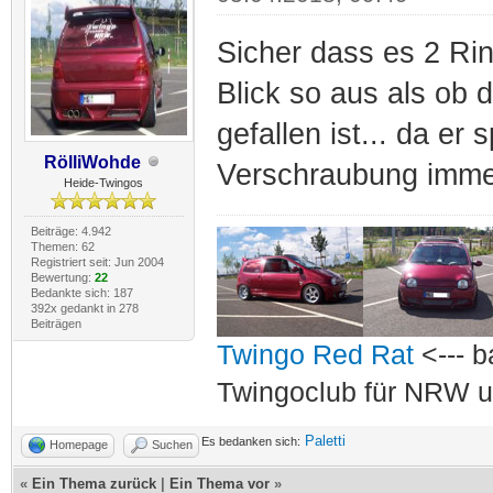
Sicher dass es 2 Rin
Blick so aus als ob 
gefallen ist... da e
RölliWohde
Verschraubung imme
Heide-Twingos
Beiträge: 4.942
Themen: 62
Registriert seit: Jun 2004
Bewertung:
22
Bedankte sich: 187
392x gedankt in 278
Beiträgen
Twingo Red Rat
<--- b
Twingoclub für NRW u
Paletti
Es bedanken sich:
Homepage
Suchen
«
Ein Thema zurück
|
Ein Thema vor
»