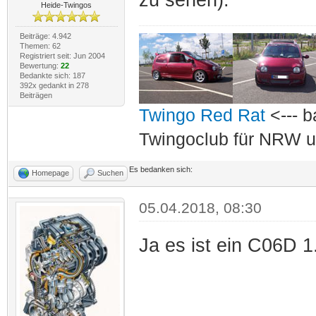
Heide-Twingos
Beiträge: 4.942
Themen: 62
Registriert seit: Jun 2004
Bewertung:
22
Bedankte sich: 187
392x gedankt in 278
Beiträgen
Twingo Red Rat
<--- b
Twingoclub für NRW u
Es bedanken sich:
Homepage
Suchen
05.04.2018, 08:30
Ja es ist ein C06D 