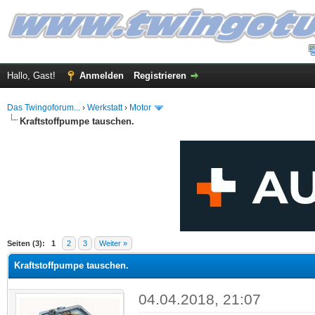
Hallo, Gast!
Anmelden
Registrieren
Das Twingoforum...
›
Werkstatt
›
Motor
Kraftstoffpumpe tauschen.
 im Durchschnitt
Seiten (3):
1
2
3
Weiter »
Kraftstoffpumpe tauschen.
04.04.2018, 21:07