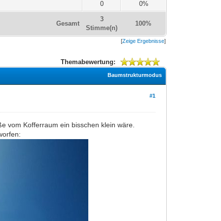
0
0%
3
Gesamt
100%
Stimme(n)
[
Zeige Ergebnisse
]
Themabewertung:
Baumstrukturmodus
#1
ße vom Kofferraum ein bisschen klein wäre.
worfen: