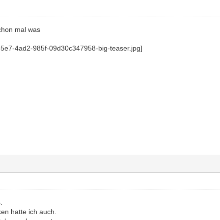
schon mal was
.
n hatte ich auch.