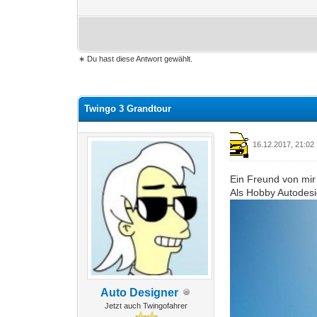
∗ Du hast diese Antwort gewählt.
1 Bewertung(en) - 5 im Durchschnitt
1
2
3
4
5
Twingo 3 Grandtour
16.12.2017, 21:02
Ein Freund von mir
Als Hobby Autodesi
Auto Designer
Jetzt auch Twingofahrer