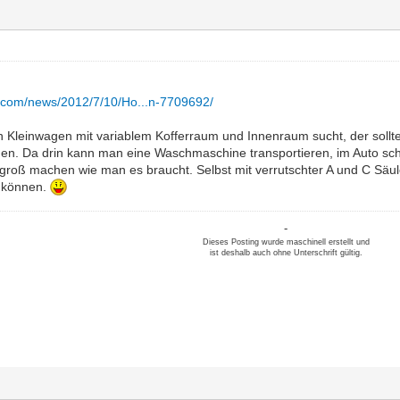
z.com/news/2012/7/10/Ho...n-7709692/
n Kleinwagen mit variablem Kofferraum und Innenraum sucht, der sollte
en. Da drin kann man eine Waschmaschine transportieren, im Auto sc
groß machen wie man es braucht. Selbst mit verrutschter A und C Säul
t können.
-
Dieses Posting wurde maschinell erstellt und
ist deshalb auch ohne Unterschrift gültig.