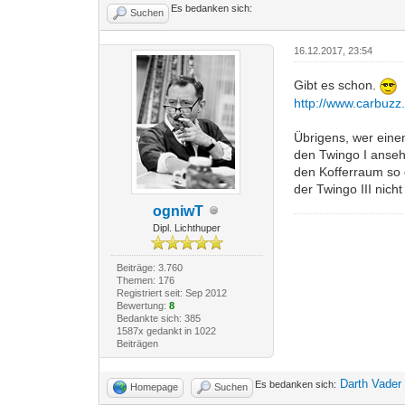
Es bedanken sich:
Suchen
16.12.2017, 23:54
Gibt es schon.
http://www.carbuz
Übrigens, wer eine
den Twingo I anseh
den Kofferraum so 
der Twingo III nich
ogniwT
Dipl. Lichthuper
Beiträge: 3.760
Themen: 176
Registriert seit: Sep 2012
Bewertung:
8
Bedankte sich: 385
1587x gedankt in 1022
Beiträgen
Darth Vader
Es bedanken sich:
Homepage
Suchen