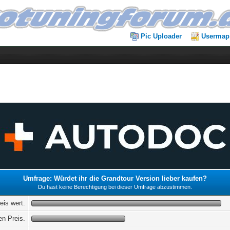
Pic Uploader
Usermap
Umfrage: Würdet ihr die Grandtour Version lieber kaufen?
Du hast keine Berechtigung bei dieser Umfrage abzustimmen.
eis wert.
en Preis.