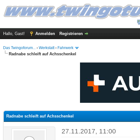
Hallo, Gast!
Anmelden
Registrieren
Das Twingoforum...
›
Werkstatt
›
Fahrwerk
Radnabe schleift auf Achsschenkel
 im Durchschnitt
Radnabe schleift auf Achsschenkel
27.11.2017, 11:00