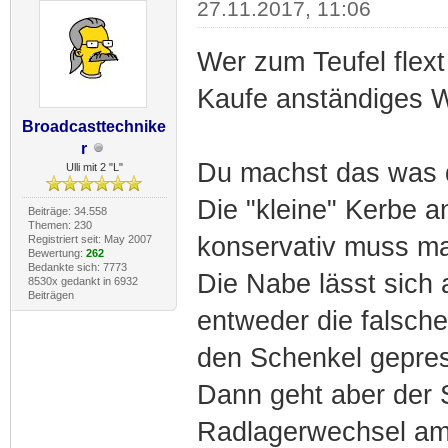
27.11.2017, 11:06
Wer zum Teufel flex
Kaufe anständiges 
Broadcasttechnike
r
Du machst das was du
Ulli mit 2 "L"
Die "kleine" Kerbe a
Beiträge: 34.558
Themen: 230
konservativ muss ma
Registriert seit: May 2007
Bewertung:
262
Bedankte sich: 7773
Die Nabe lässt sich a
8530x gedankt in 6932
Beiträgen
entweder die falsche
den Schenkel gepres
Dann geht aber der S
Radlagerwechsel am 