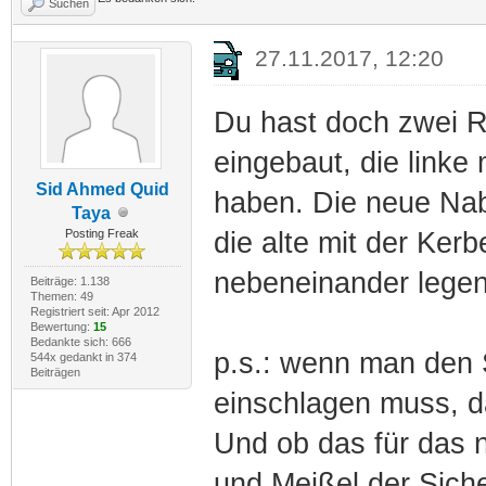
Suchen
27.11.2017, 12:20
Du hast doch zwei R
eingebaut, die linke
Sid Ahmed Quid
haben. Die neue Na
Taya
Posting Freak
die alte mit der Ker
nebeneinander legen
Beiträge: 1.138
Themen: 49
Registriert seit: Apr 2012
Bewertung:
15
Bedankte sich: 666
p.s.: wenn man den 
544x gedankt in 374
Beiträgen
einschlagen muss, d
Und ob das für das n
und Meißel der Sich