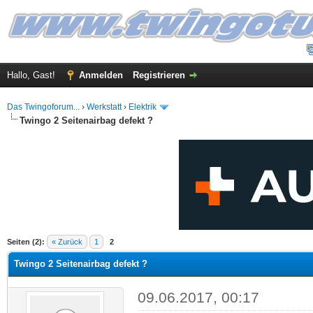
Hallo, Gast!
Anmelden
Registrieren
Das Twingoforum...
›
Werkstatt
›
Elektrik
Twingo 2 Seitenairbag defekt ?
 im Durchschnitt
Seiten (2):
« Zurück
1
2
Twingo 2 Seitenairbag defekt ?
09.06.2017, 00:17