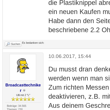
die Plastiknippel abr
ein neuen Kaufen mu
Habe dann den Seit
beschriebene 2.2 O
Es bedanken sich:
Suchen
10.06.2017, 15:44
Du musst dran denke
werden wenn man sie
Broadcasttechnike
Zum richten Messen
r
deaktivieren, z.B. mi
Ulli mit 2 "L"
Aus deinem Geschrei
Beiträge: 34.565
Themen: 230