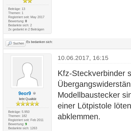
Beiträge: 13
Themen: 1
Registriert seit: May 2017
Bewertung:
0
Bedankte sich: 2
2x gedankt in 2 Beiträgen
Es bedanken sich:
Suchen
10.06.2017, 16:15
Kfz-Steckverbinder s
Übergangswiderständ
Modellbaustecker sin
9eor9
liebt Qualität
einer Lötpistole löte
Beiträge: 5.950
abklemmen.
Themen: 182
Registriert seit: Feb 2011
Bewertung:
9
Bedankte sich: 1263