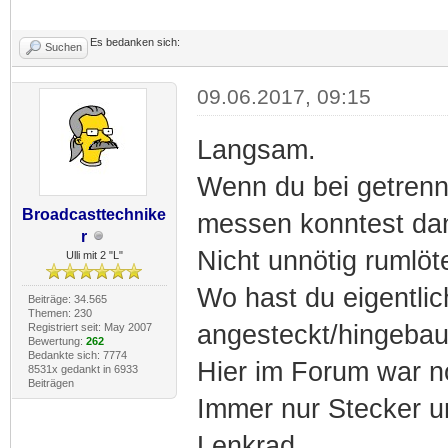
Es bedanken sich:
Suchen
09.06.2017, 09:15
Langsam.
Wenn du bei getrennt
Broadcasttechnike
messen konntest dann
r
Nicht unnötig rumlöt
Ulli mit 2 "L"
Wo hast du eigentl
Beiträge: 34.565
Themen: 230
angesteckt/hingebau
Registriert seit: May 2007
Bewertung:
262
Bedankte sich: 7774
Hier im Forum war no
8531x gedankt in 6933
Beiträgen
Immer nur Stecker un
Lenkrad.