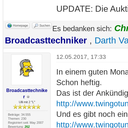
UPDATE: Die Aukti
Ch
Homepage
Suchen
Es bedanken sich:
Broadcasttechniker
,
Darth V
12.05.2017, 17:33
In einem guten Mona
Schon heftig.
Broadcasttechnike
Das ist der Ankündi
r
http://www.twingotu
Ulli mit 2 "L"
Und es gibt noch ein
Beiträge: 34.555
Themen: 230
http://www.twingotu
Registriert seit: May 2007
Bewertung:
262