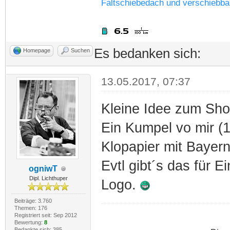
Faltschiebedach und verschiebba
Es bedanken sich:
Homepage
Suchen
13.05.2017, 07:37
Kleine Idee zum Sho
Ein Kumpel vo mir (
Klopapier mit Bayern
Evtl gibt´s das für 
ogniwT
Dipl. Lichthuper
Logo.
Beiträge: 3.760
Themen: 176
Registriert seit: Sep 2012
Bewertung:
8
Bedankte sich: 385