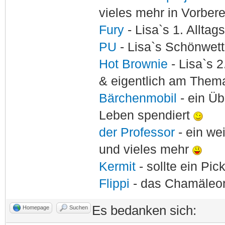
vieles mehr in Vorber
Fury
- Lisa`s 1. Allta
PU
- Lisa`s Schönwet
Hot Brownie
- Lisa`s 2
& eigentlich am Thema
Bärchenmobil
- ein Ü
Leben spendiert
der Professor
- ein w
und vieles mehr
Kermit
- sollte ein Pi
Flippi
- das Chamäle
Es bedanken sich:
Homepage
Suchen