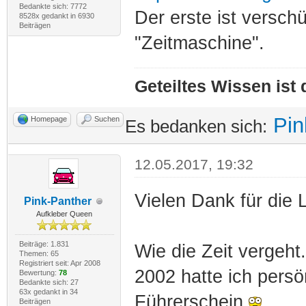
Bedankte sich: 7772
Der erste ist verschüt
8528x gedankt in 6930
Beiträgen
"Zeitmaschine".
Geteiltes Wissen ist
Pin
Homepage
Suchen
Es bedanken sich:
12.05.2017, 19:32
Vielen Dank für die 
Pink-Panther
Aufkleber Queen
Beiträge: 1.831
Wie die Zeit vergeht.
Themen: 65
Registriert seit: Apr 2008
2002 hatte ich persö
Bewertung:
78
Bedankte sich: 27
63x gedankt in 34
Führerschein
Beiträgen