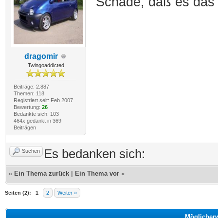
Schade, daß es das 
dragomir
Twingoaddicted
Beiträge: 2.887
Themen: 118
Registriert seit: Feb 2007
Bewertung:
26
Bedankte sich: 103
464x gedankt in 369
Beiträgen
Es bedanken sich:
Suchen
«
Ein Thema zurück
|
Ein Thema vor
»
Seiten (2):
1
2
Weiter »
Möglicher