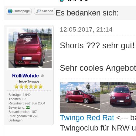
Es bedanken sich:
Homepage
Suchen
12.05.2017, 21:14
Shorts ??? sehr gut!
Sehr cooles Angebot
RölliWohde
Heide-Twingos
Beiträge: 4.942
Themen: 62
Registriert seit: Jun 2004
Bewertung:
22
Bedankte sich: 187
Twingo Red Rat
<--- b
392x gedankt in 278
Beiträgen
Twingoclub für NRW u