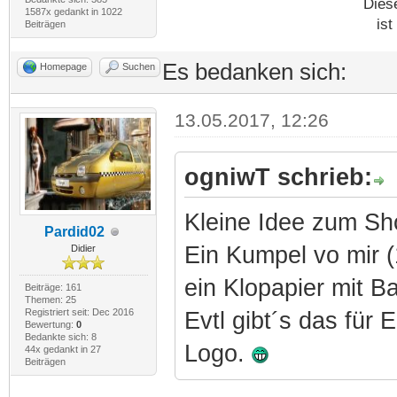
Dies
1587x gedankt in 1022
ist
Beiträgen
Es bedanken sich:
Homepage
Suchen
13.05.2017, 12:26
ogniwT schrieb:
Kleine Idee zum Sh
Pardid02
Ein Kumpel vo mir 
Didier
ein Klopapier mit B
Beiträge: 161
Themen: 25
Registriert seit: Dec 2016
Evtl gibt´s das für
Bewertung:
0
Bedankte sich: 8
Logo.
44x gedankt in 27
Beiträgen