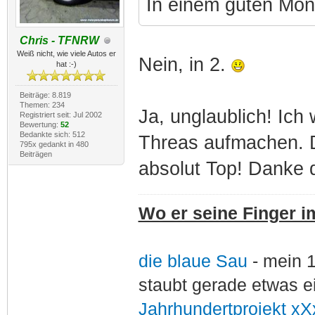
In einem guten Mon
Chris - TFNRW
Weiß nicht, wie viele Autos er
Nein, in 2.
hat :-)
Beiträge: 8.819
Themen: 234
Ja, unglaublich! Ich
Registriert seit: Jul 2002
Bewertung:
52
Bedankte sich: 512
Threas aufmachen. Da
795x gedankt in 480
Beiträgen
absolut Top! Danke 
Wo er seine Finger im
die blaue Sau
- mein 
staubt gerade etwas e
Jahrhundertprojekt xX