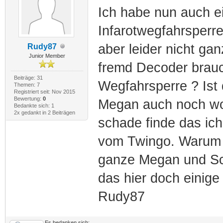
Ich habe nun auch e
Infarotwegfahrsperre
aber leider nicht ga
Rudy87
Junior Member
fremd Decoder brauch
Beiträge: 31
Wegfahrsperre ? Ist
Themen: 7
Registriert seit: Nov 2015
Bewertung:
0
Megan auch noch wo
Bedankte sich: 1
2x gedankt in 2 Beiträgen
schade finde das ic
vom Twingo. Warum s
ganze Megan und Sce
das hier doch einige
Rudy87
Es bedanken sich: