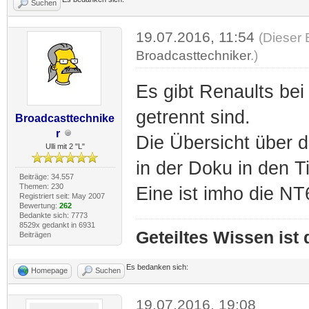
Suchen
19.07.2016, 11:54
(Dieser 
Broadcasttechniker
.)
Es gibt Renaults be
getrennt sind.
Broadcasttechnike
r
Die Übersicht über d
Ulli mit 2 "L"
in der Doku in den T
Beiträge: 34.557
Themen: 230
Eine ist imho die NT
Registriert seit: May 2007
Bewertung:
262
Bedankte sich: 7773
8529x gedankt in 6931
Geteiltes Wissen ist
Beiträgen
Es bedanken sich:
Homepage
Suchen
19.07.2016, 19:08