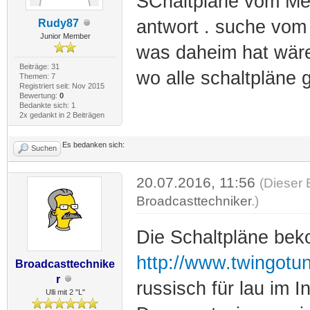
SChaltpläne vom Meg
antwort . suche vom
Rudy87
Junior Member
was daheim hat wäre
Beiträge: 31
wo alle schaltpläne 
Themen: 7
Registriert seit: Nov 2015
Bewertung:
0
Bedankte sich: 1
2x gedankt in 2 Beiträgen
Es bedanken sich:
Suchen
20.07.2016, 11:56
(Dieser 
Broadcasttechniker
.)
Die Schaltpläne bek
http://www.twingotu
Broadcasttechnike
r
russisch für lau im In
Ulli mit 2 "L"