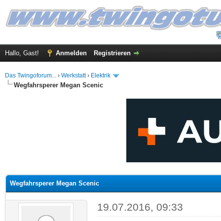
Hallo, Gast!
Anmelden
Registrieren
Das Twingoforum...
›
Werkstatt
›
Elektrik
Wegfahrsperer Megan Scenic
 im Durchschnitt
Wegfahrsperer Megan Scenic
19.07.2016, 09:33