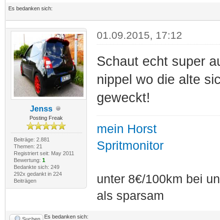
Es bedanken sich:
01.09.2015, 17:12
Schaut echt super a
nippel wo die alte si
geweckt!
Jenss
Posting Freak
mein Horst
Beiträge: 2.881
Spritmonitor
Themen: 21
Registriert seit: May 2011
Bewertung:
1
Bedankte sich: 249
292x gedankt in 224
unter 8€/100km bei unt
Beiträgen
als sparsam
Es bedanken sich:
Suchen