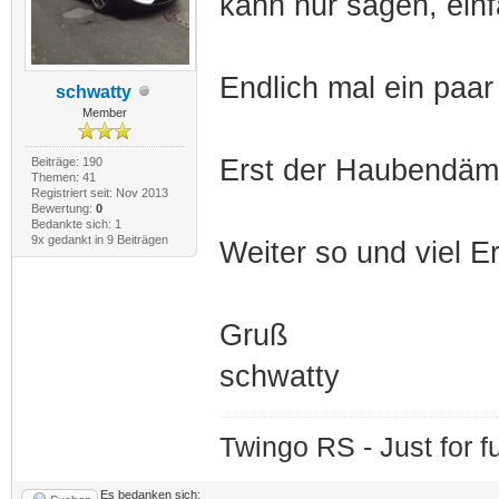
kann nur sagen, einf
Endlich mal ein paar 
schwatty
Member
Erst der Haubendämp
Beiträge: 190
Themen: 41
Registriert seit: Nov 2013
Bewertung:
0
Bedankte sich: 1
9x gedankt in 9 Beiträgen
Weiter so und viel Erf
Gruß
schwatty
Twingo RS - Just for fu
Es bedanken sich: