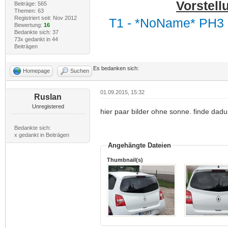
Vorstell
Beiträge: 565
Themen: 63
Registriert seit: Nov 2012
T1 - *NoName* PH3 
Bewertung:
16
Bedankte sich: 37
73x gedankt in 44
Beiträgen
Es bedanken sich:
Homepage
Suchen
01.09.2015, 15:32
Ruslan
Unregistered
hier paar bilder ohne sonne. finde dad
Bedankte sich:
x gedankt in Beiträgen
Angehängte Dateien
Thumbnail(s)