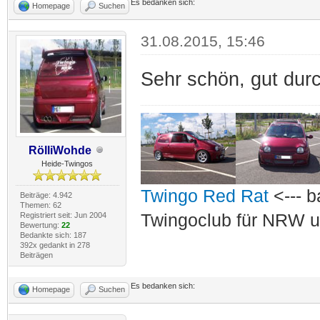
Es bedanken sich:
Homepage
Suchen
31.08.2015, 15:46
Sehr schön, gut durc
RölliWohde
Heide-Twingos
Twingo Red Rat
<--- b
Beiträge: 4.942
Themen: 62
Registriert seit: Jun 2004
Twingoclub für NRW u
Bewertung:
22
Bedankte sich: 187
392x gedankt in 278
Beiträgen
Es bedanken sich:
Homepage
Suchen