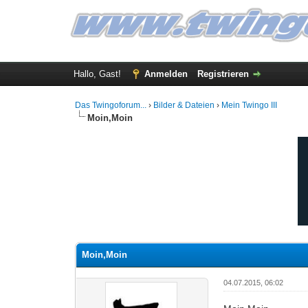
Hallo, Gast!
Anmelden
Registrieren
Das Twingoforum...
›
Bilder & Dateien
›
Mein Twingo III
Moin,Moin
0 Bewertung(en) - 0 im Durchschnitt
1
2
3
4
5
Moin,Moin
04.07.2015, 06:02