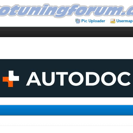
Pic Uploader
Usermap