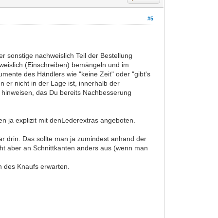
#5
er sonstige nachweislich Teil der Bestellung
chweislich (Einschreiben) bemängeln und im
umente des Händlers wie "keine Zeit" oder "gibt's
er nicht in der Lage ist, innerhalb der
uf hinweisen, das Du bereits Nachbesserung
n ja explizit mit denLederextras angeboten.
bar drin. Das sollte man ja zumindest anhand der
eht aber an Schnittkanten anders aus (wenn man
gen des Knaufs erwarten.