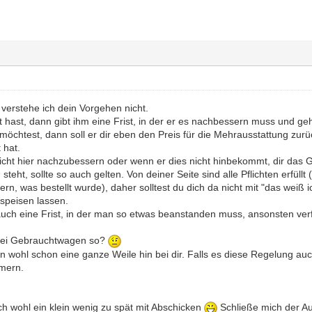
 verstehe ich dein Vorgehen nicht.
 hast, dann gibt ihm eine Frist, in der er es nachbessern muss und geh
öchtest, dann soll er dir eben den Preis für die Mehrausstattung zurüc
t hat.
Pflicht hier nachzubessern oder wenn er dies nicht hinbekommt, dir das 
steht, sollte so auch gelten. Von deiner Seite sind alle Pflichten erfüll
fern, was bestellt wurde), daher solltest du dich da nicht mit "das weiß i
speisen lassen.
auch eine Frist, in der man so etwas beanstanden muss, ansonsten verf
bei Gebrauchtwagen so?
un wohl schon eine ganze Weile hin bei dir. Falls es diese Regelung au
mern.
 ich wohl ein klein wenig zu spät mit Abschicken
Schließe mich der A