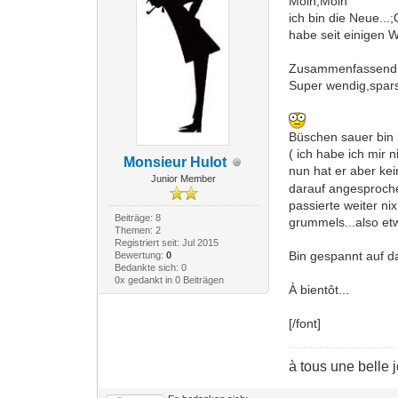
Moin,Moin
ich bin die Neue...;
habe seit einigen 
Zusammenfassend bi
Super wendig,sparsa
Büschen sauer bin 
( ich habe ich mir
Monsieur Hulot
nun hat er aber kei
Junior Member
darauf angesprochen
passierte weiter ni
Beiträge: 8
grummels...also et
Themen: 2
Registriert seit: Jul 2015
Bin gespannt auf 
Bewertung:
0
Bedankte sich: 0
0x gedankt in 0 Beiträgen
À bientôt...
[/font]
à tous une belle 