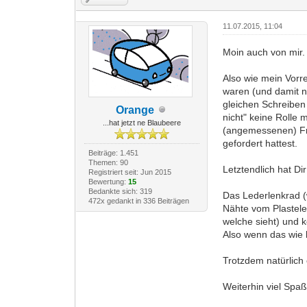
11.07.2015, 11:04
Moin auch von mir.
Also wie mein Vorre
waren (und damit na
gleichen Schreiben 
Orange
nicht" keine Rolle 
...hat jetzt ne Blaubeere
(angemessenen) Fri
gefordert hattest.
Beiträge: 1.451
Themen: 90
Letztendlich hat D
Registriert seit: Jun 2015
Bewertung:
15
Bedankte sich: 319
Das Lederlenkrad (w
472x gedankt in 336 Beiträgen
Nähte vom Plastele
welche sieht) und
Also wenn das wie b
Trotzdem natürlich
Weiterhin viel Spa