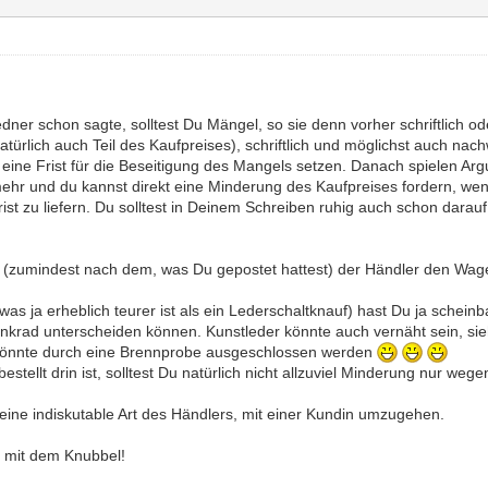
dner schon sagte, solltest Du Mängel, so sie denn vorher schriftlich od
türlich auch Teil des Kaufpreises), schriftlich und möglichst auch na
eine Frist für die Beseitigung des Mangels setzen. Danach spielen Arg
mehr und du kannst direkt eine Minderung des Kaufpreises fordern, wenn 
st zu liefern. Du solltest in Deinem Schreiben ruhig auch schon dara
ir (zumindest nach dem, was Du gepostet hattest) der Händler den Wage
as ja erheblich teurer ist als ein Lederschaltknauf) hast Du ja schein
nkrad unterscheiden können. Kunstleder könnte auch vernäht sein, si
 könnte durch eine Brennprobe ausgeschlossen werden
estellt drin ist, solltest Du natürlich nicht allzuviel Minderung nur we
 eine indiskutable Art des Händlers, mit einer Kundin umzugehen.
ß mit dem Knubbel!