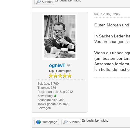
Es bedanken sich:
Suchen
04.07.2015, 07:05
Guten Morgen und
In Sachen Leder ha
Versprechungen sin
Wenn du unbedingt L
(am besten per Eins
Ansonsten forderst
ogniwT
Ich hoffe, du hast 
Dipl. Lichthuper
Beiträge: 3.760
Themen: 176
Registriert seit: Sep 2012
Bewertung:
8
Bedankte sich: 385
1587x gedankt in 1022
Beiträgen
Es bedanken sich:
Homepage
Suchen