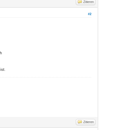
Zitieren
#2
ch
ist.
Zitieren