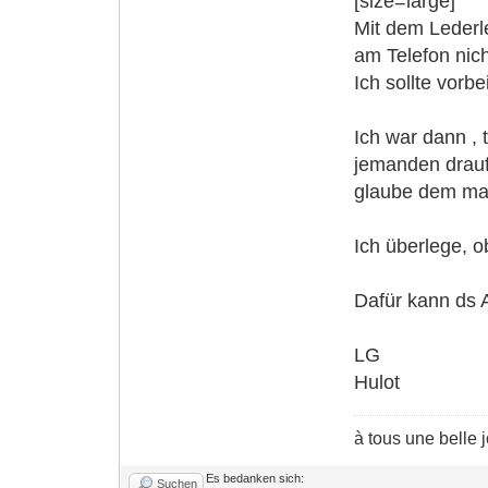
[size=large]
Mit dem Lederle
am Telefon nic
Ich sollte vorb
Ich war dann , 
jemanden draufs
glaube dem ma
Ich überlege, o
Dafür kann ds A
LG
Hulot
à tous une belle 
Es bedanken sich:
Suchen