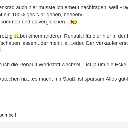
nkrad auch hier musste ich erneut nachfragen, weil Frag
ht ein 100% ges "Ja" geben, neeeerv.
eikommen und es vergleichen....
trotzig
,bei einem anderen Renault Händler hier in de
chauen lassen...der meint ja, Leder. Der Verkäufer ers
l.
b ich die Renault Werkstatt wechsel....ist ja um die Ecke
utochen nix...es macht mir Spaß, ist sparsam.Alles gut-
journée !