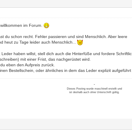
 willkommen im Forum.
st du schon recht. Fehler passieren und sind Menschlich. Aber leere
d heut zu Tage leider auch Menschlich...
eder haben willst, stell dich auch die Hinterfüße und fordere Schriftli
chreiben) mit einer Frist, das nachgerüstet wird.
 du eben den Aufpreis zurück.
einen Bestellschein, oder ähnliches in dem das Leder explizit aufgeführt 
-
Dieses Posting wurde maschinell erstellt und
ist deshalb auch ohne Unterschrift gültig.