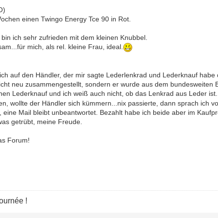
O)
Wochen einen Twingo Energy Tce 90 in Rot.
n ich sehr zufrieden mit dem kleinen Knubbel.
m...für mich, als rel. kleine Frau, ideal.
ich auf den Händler, der mir sagte Lederlenkrad und Lederknauf hab
 nicht neu zusammengestellt, sondern er wurde aus dem bundesweiten Be
nen Lederknauf und ich weiß auch nicht, ob das Lenkrad aus Leder ist.
, wollte der Händler sich kümmern...nix passierte, dann sprach ich vo
x, eine Mail bleibt unbeantwortet. Bezahlt habe ich beide aber im Kaufpre
was getrübt, meine Freude.
das Forum!
journée !