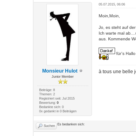
05.07.2015, 06:06
Moin,Moin,
Jo, es steht auf d
Ich warte mal ab...
aus. Kommende Woc
für's Hall
Monsieur Hulot
à tous une belle 
Junior Member
Beiträge: 8
Themen: 2
Registriert seit: Jul 2015
Bewertung:
0
Bedankte sich: 0
0x gedankt in 0 Beiträgen
Es bedanken sich:
Suchen