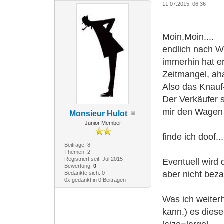
11.07.2015, 06:36
Moin,Moin....
endlich nach W
immerhin hat er
Zeitmangel, ah
Also das Knauf-
Der Verkäufer s
mir den Wagen
Monsieur Hulot
Junior Member
finde ich doof...
Beiträge: 8
Themen: 2
Registriert seit: Jul 2015
Eventuell wird 
Bewertung:
0
aber nicht beza
Bedankte sich: 0
0x gedankt in 0 Beiträgen
Was ich weiterh
kann.) es diese