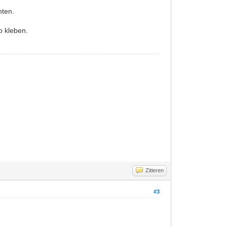
nten.
o kleben.
Zitieren
#3