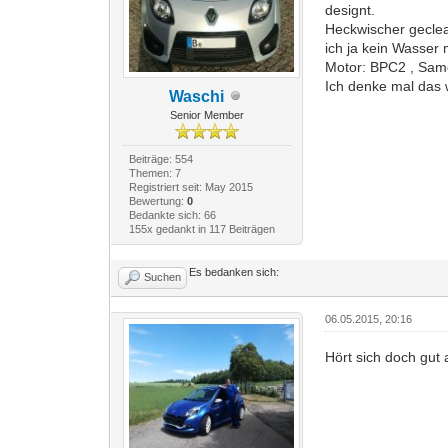
designt.
Heckwischer geclea
ich ja kein Wasser
Motor: BPC2 , Sam
Ich denke mal das
Waschi
Senior Member
Beiträge: 554
Themen: 7
Registriert seit: May 2015
Bewertung:
0
Bedankte sich: 66
155x gedankt in 117 Beiträgen
Es bedanken sich:
Suchen
06.05.2015, 20:16
Hört sich doch gut