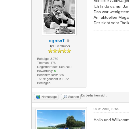
Schicker Autowage
Ich finde es nur J
Das war wenigsten
Am aktuellen Megan
Der sieht sehr "beli
ogniwT
Dipl. Lichthuper
Beiträge: 3.760
Themen: 176
Registriert seit: Sep 2012
Bewertung:
8
Bedankte sich: 385
1587x gedankt in 1022
Beiträgen
Es bedanken sich:
Homepage
Suchen
06.05.2015, 19:54
Hallo und Willkomm