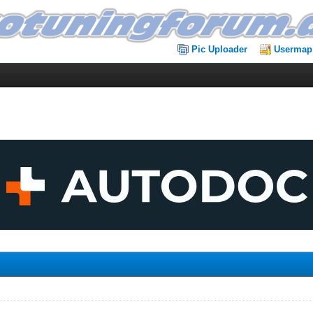
Pic Uploader
Usermap