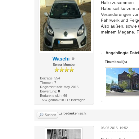
Hallo zusammen.
Habe seit kurzem a
Veränderungen vorg
Fahrwerk und Felge
Also außen, sowie u
meinem Megane. Für
Angehängte Date
Waschi
Thumbnail(s)
Senior Member
Beiträge: 554
Themen: 7
Registriert seit: May 2015
Bewertung:
0
Bedankte sich: 66
155x gedankt in 117 Beiträgen
Es bedanken sich:
Suchen
06.05.2015, 19:52