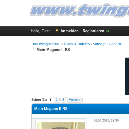
Hallo, Gast!
Anmelden
Registrieren
Das Twingoforum...
›
Bilder & Dateien
›
Sonstige Bilder
Mein Megane II RS
0 Bewertung(en) - 0 im Durchschnitt
1
2
3
4
5
Seiten (3):
1
2
3
Weiter »
Mein Megane II RS
06.05.2015, 19:36