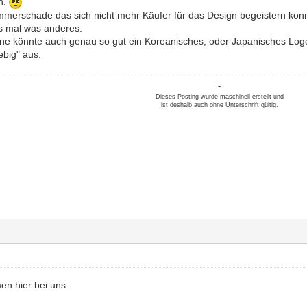
n.
ammerschade das sich nicht mehr Käufer für das Design begeistern kon
s mal was anderes.
e könnte auch genau so gut ein Koreanisches, oder Japanisches Log
ebig" aus.
-
Dieses Posting wurde maschinell erstellt und
ist deshalb auch ohne Unterschrift gültig.
en hier bei uns.