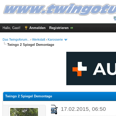
Hallo, Gast!
Anmelden
Registrieren
Das Twingoforum...
›
Werkstatt
›
Karosserie
Twingo 2 Spiegel Demontage
 im Durchschnitt
Twingo 2 Spiegel Demontage
17.02.2015, 06:50