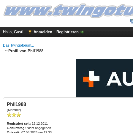
Hallo, Gast!
Anmelden
Registrieren
Das Twingoforum...
Profil von Phil1988
Phil1988
(Member)
Registriert seit:
12.12.2011
Geburtstag:
Nicht angegeben
Ortszeit:
07.08.2026 um 17:33