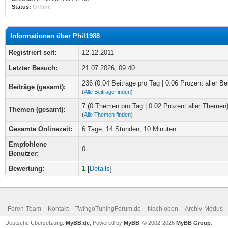
Status:
Offline
Informationen über Phil1988
Registriert seit:
12.12.2011
Letzter Besuch:
21.07.2026, 09:40
236 (0,04 Beiträge pro Tag | 0.06 Prozent aller Be
Beiträge (gesamt):
(
Alle Beiträge finden
)
7 (0 Themen pro Tag | 0.02 Prozent aller Themen
Themen (gesamt):
(
Alle Themen finden
)
Gesamte Onlinezeit:
6 Tage, 14 Stunden, 10 Minuten
Empfohlene
0
Benutzer:
Bewertung:
1
[
Details
]
Foren-Team
Kontakt
TwingoTuningForum.de
Nach oben
Archiv-Modus
Deutsche Übersetzung:
MyBB.de
, Powered by
MyBB
, © 2002-2026
MyBB Group
.