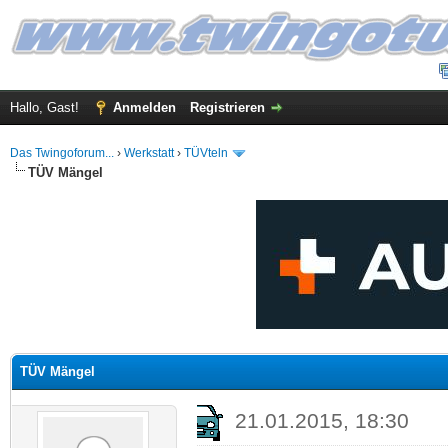
Hallo, Gast!
Anmelden
Registrieren
Das Twingoforum...
›
Werkstatt
›
TÜVteln
TÜV Mängel
 im Durchschnitt
TÜV Mängel
21.01.2015, 18:30