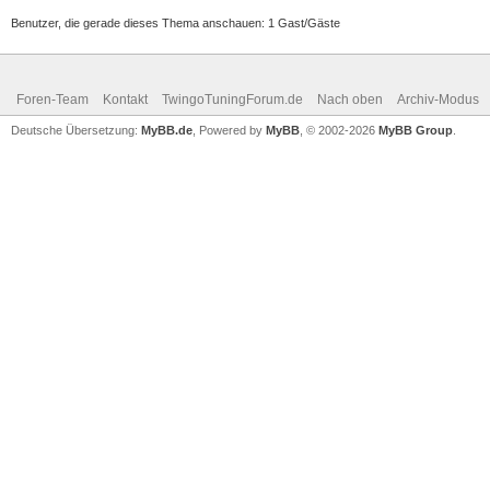
Benutzer, die gerade dieses Thema anschauen: 1 Gast/Gäste
Foren-Team
Kontakt
TwingoTuningForum.de
Nach oben
Archiv-Modus
Deutsche Übersetzung:
MyBB.de
, Powered by
MyBB
, © 2002-2026
MyBB Group
.