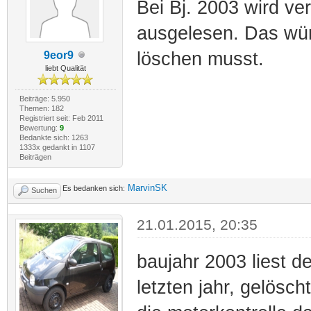
Bei Bj. 2003 wird ve
ausgelesen. Das wür
löschen musst.
9eor9
liebt Qualität
Beiträge: 5.950
Themen: 182
Registriert seit: Feb 2011
Bewertung:
9
Bedankte sich: 1263
1333x gedankt in 1107
Beiträgen
MarvinSK
Es bedanken sich:
Suchen
21.01.2015, 20:35
baujahr 2003 liest d
letzten jahr, gelösc