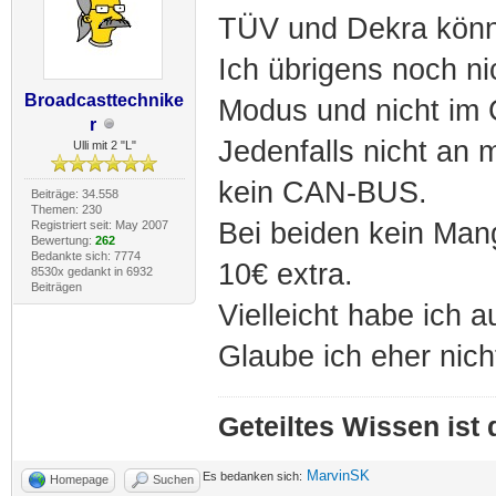
TÜV und Dekra könn
Ich übrigens noch n
Broadcasttechnike
Modus und nicht im 
r
Jedenfalls nicht an
Ulli mit 2 "L"
kein CAN-BUS.
Beiträge: 34.558
Themen: 230
Bei beiden kein Man
Registriert seit: May 2007
Bewertung:
262
Bedankte sich: 7774
10€ extra.
8530x gedankt in 6932
Beiträgen
Vielleicht habe ich 
Glaube ich eher nich
Geteiltes Wissen ist
MarvinSK
Es bedanken sich:
Homepage
Suchen