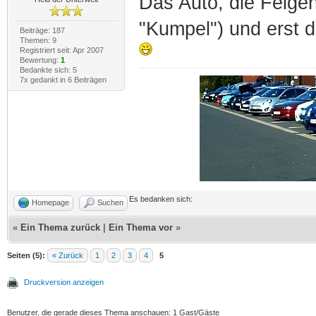
Das Auto, die Felgen
"Kumpel") und erst d
Beiträge: 187
Themen: 9
Registriert seit: Apr 2007
Bewertung:
1
Bedankte sich: 5
7x gedankt in 6 Beiträgen
Es bedanken sich:
Homepage
Suchen
«
Ein Thema zurück
|
Ein Thema vor
»
Seiten (5):
« Zurück
1
2
3
4
5
Druckversion anzeigen
Benutzer, die gerade dieses Thema anschauen: 1 Gast/Gäste