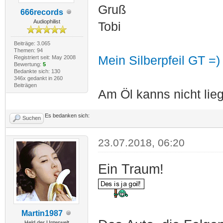
Gruß
666records
Audiophilist
Tobi
Beiträge: 3.065
Themen: 94
Mein Silberpfeil GT =)
Registriert seit: May 2008
Bewertung:
5
Bedankte sich: 130
346x gedankt in 260
Beiträgen
Am Öl kanns nicht lieg
Es bedanken sich:
Suchen
23.07.2018, 06:20
Ein Traum!
Martin1987
Held der Unterwelt