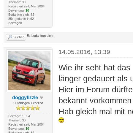
Themen: 30
Registriert seit: Mar 2004
Bewertung:
10
Bedankte sich: 82
85x gedankt in 62
Beiträgen
Es bedanken sich:
Suchen
14.05.2016, 13:39
Wie ihr seht hat das
länger gedauert als 
Hier im Forum dürft
doggyfizzle
bekannt vorkomme
Hutablagen-Exorzist
Hab gleich mal mit 
Beiträge: 1.054
Themen: 30
Registriert seit: Mar 2004
Bewertung:
10
Bedankte sich: 82