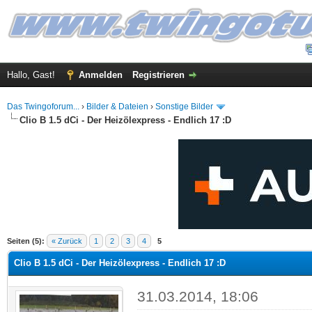
Hallo, Gast!
Anmelden
Registrieren
Das Twingoforum...
›
Bilder & Dateien
›
Sonstige Bilder
Clio B 1.5 dCi - Der Heizölexpress - Endlich 17 :D
.5 im Durchschnitt
Seiten (5):
« Zurück
1
2
3
4
5
Clio B 1.5 dCi - Der Heizölexpress - Endlich 17 :D
31.03.2014, 18:06