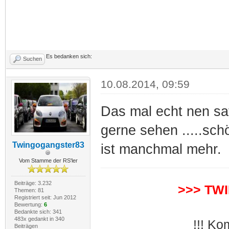
Es bedanken sich:
Suchen
10.08.2014, 09:59
Das mal echt nen sat
gerne sehen .....schö
Twingogangster83
ist manchmal mehr.
Vom Stamme der RS'ler
Beiträge: 3.232
>>> TW
Themen: 81
Registriert seit: Jun 2012
Bewertung:
6
Bedankte sich: 341
483x gedankt in 340
!!! Ko
Beiträgen