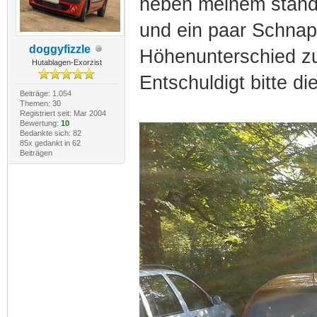
neben meinem stand,
und ein paar Schna
doggyfizzle
Höhenunterschied z
Hutablagen-Exorzist
Entschuldigt bitte di
Beiträge: 1.054
Themen: 30
Registriert seit: Mar 2004
Bewertung:
10
Bedankte sich: 82
85x gedankt in 62
Beiträgen