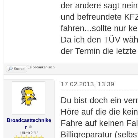
der andere sagt nein
und befreundete KF
fahren...sollte nur 
Da ich den TÜV wäh
der Termin die letzt
Es bedanken sich:
Suchen
17.02.2013, 13:39
Du bist doch ein ver
Höre auf die die kei
Broadcasttechnike
Fahre auf keinen Fal
r
Billigreparatur (selbst
Ulli mit 2 "L"