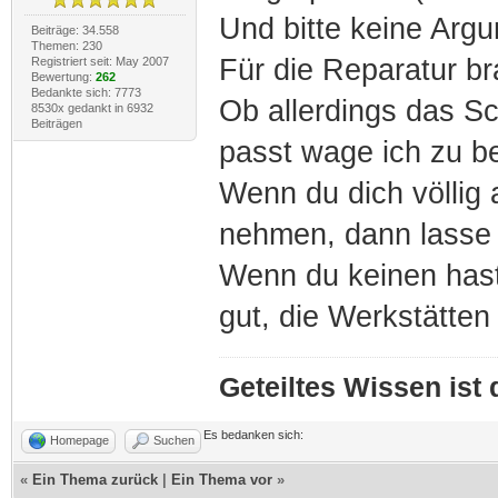
Und bitte keine Argu
Beiträge: 34.558
Themen: 230
Für die Reparatur br
Registriert seit: May 2007
Bewertung:
262
Bedankte sich: 7773
Ob allerdings das S
8530x gedankt in 6932
Beiträgen
passt wage ich zu be
Wenn du dich völlig 
nehmen, dann lasse 
Wenn du keinen hast
gut, die Werkstätten
Geteiltes Wissen ist
Es bedanken sich:
Homepage
Suchen
«
Ein Thema zurück
|
Ein Thema vor
»