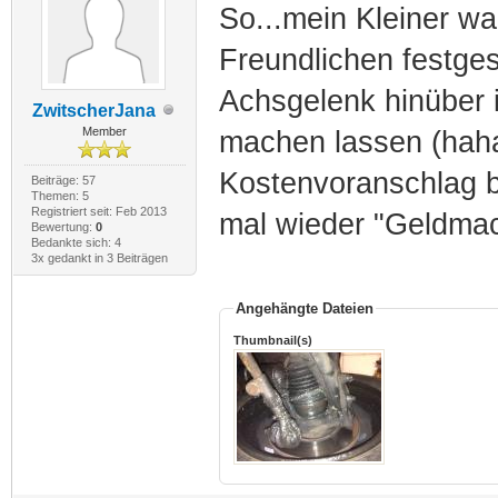
So...mein Kleiner w
Freundlichen festges
Achsgelenk hinüber i
ZwitscherJana
Member
machen lassen (haha.
Kostenvoranschlag be
Beiträge: 57
Themen: 5
Registriert seit: Feb 2013
mal wieder "Geldmac
Bewertung:
0
Bedankte sich: 4
3x gedankt in 3 Beiträgen
Angehängte Dateien
Thumbnail(s)