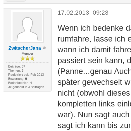
17.02.2013, 09:23
Wenn ich bedenke da
rumfahre, lasse ich e
wann ich damit fahre
ZwitscherJana
Member
passiert sein kann, d
Beiträge: 57
(Panne...genau Auch
Themen: 5
Registriert seit: Feb 2013
Bewertung:
0
später gewechselt w
Bedankte sich: 4
3x gedankt in 3 Beiträgen
nicht (obwohl diese
kompletten links ein
war). Nun sagt auch 
sagt ich kann bis z