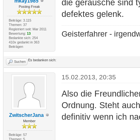
die geräusche sind ty
mkay1985
Posting Freak
defektes gelenk.
Beiträge: 3.115
Themen: 37
Registriert seit: Mar 2011
Geisterfahrer - irge
Bewertung:
13
Bedankte sich: 254
410x gedankt in 363
Beiträgen
Es bedanken sich:
Suchen
15.02.2013, 20:35
Also die Freundliche
Ordnung. Steht auch
definitiv wenn ich na
ZwitscherJana
Member
Beiträge: 57
Themen: 5