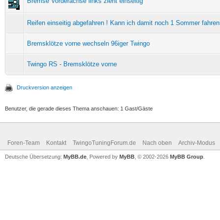
Bremse Vorderachse links zieht einseitig
Reifen einseitig abgefahren ! Kann ich damit noch 1 Sommer fahren
Bremsklötze vorne wechseln 96iger Twingo
Twingo RS - Bremsklötze vorne
Druckversion anzeigen
Benutzer, die gerade dieses Thema anschauen: 1 Gast/Gäste
Foren-Team
Kontakt
TwingoTuningForum.de
Nach oben
Archiv-Modus
Deutsche Übersetzung:
MyBB.de
, Powered by
MyBB
, © 2002-2026
MyBB Group
.