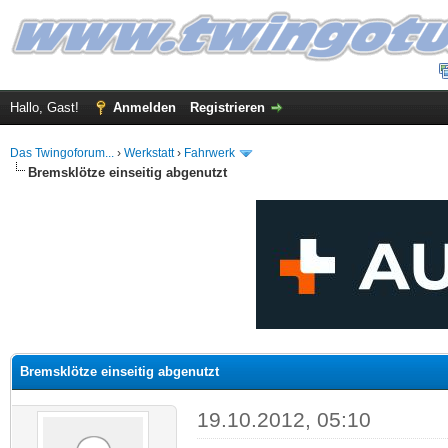
Hallo, Gast!
Anmelden
Registrieren
Das Twingoforum...
›
Werkstatt
›
Fahrwerk
Bremsklötze einseitig abgenutzt
 im Durchschnitt
Bremsklötze einseitig abgenutzt
19.10.2012, 05:10