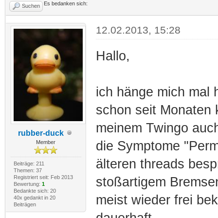
Es bedanken sich:
Suchen
12.02.2013, 15:28
Hallo,
ich hänge mich mal 
schon seit Monaten k
meinem Twingo auch,
rubber-duck
die Symptome "Perma
Member
älteren threads bes
Beiträge: 211
Themen: 37
Registriert seit: Feb 2013
stoßartigem Bremsen
Bewertung:
1
Bedankte sich: 20
meist wieder frei be
40x gedankt in 20
Beiträgen
dauerhaft.